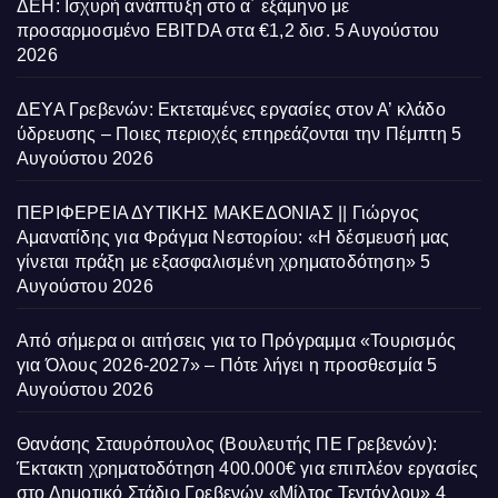
ΔΕΗ: Ισχυρή ανάπτυξη στο α΄ εξάμηνο με
προσαρμοσμένο EBITDA στα €1,2 δισ.
5 Αυγούστου
2026
ΔΕΥΑ Γρεβενών: Εκτεταμένες εργασίες στον Α’ κλάδο
ύδρευσης – Ποιες περιοχές επηρεάζονται την Πέμπτη
5
Αυγούστου 2026
ΠΕΡΙΦΕΡΕΙΑ ΔΥΤΙΚΗΣ ΜΑΚΕΔΟΝΙΑΣ || Γιώργος
Αμανατίδης για Φράγμα Νεστορίου: «Η δέσμευσή μας
γίνεται πράξη με εξασφαλισμένη χρηματοδότηση»
5
Αυγούστου 2026
Από σήμερα οι αιτήσεις για το Πρόγραμμα «Τουρισμός
για Όλους 2026-2027» – Πότε λήγει η προσθεσμία
5
Αυγούστου 2026
Θανάσης Σταυρόπουλος (Βουλευτής ΠΕ Γρεβενών):
Έκτακτη χρηματοδότηση 400.000€ για επιπλέον εργασίες
στο Δημοτικό Στάδιο Γρεβενών «Μίλτος Τεντόγλου»
4