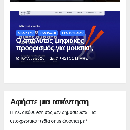
ΔΙΑΔΙΚΤΥΟ
ΕΚΔΗΛΩΣΗ
ΠΡΩΤΟΣΕΛΙΔΟ
Ο απόλυτος ψηφιακός
προορισμός για μουσική,
πολιτισμό και αθλητισμό με την
ΙΟΎΛ 7, 2026
ΧΡΉΣΤΟΣ ΜΊΜΗΣ
ενέργεια της ΔΕΗ
Αφήστε μια απάντηση
Η ηλ. διεύθυνση σας δεν δημοσιεύεται.
Τα
υποχρεωτικά πεδία σημειώνονται με
*