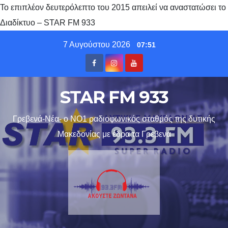
Το επιπλέον δευτερόλεπτο του 2015 απειλεί να αναστατώσει το
Διαδίκτυο – STAR FM 933
Skip
7 Αυγούστου 2026
07:51
to
content
STAR FM 933
Γρεβενά-Νέα- ο ΝΟ1 ραδιοφωνικός σταθμός της δυτικής
Μακεδονίας με έδρα τα Γρεβενα