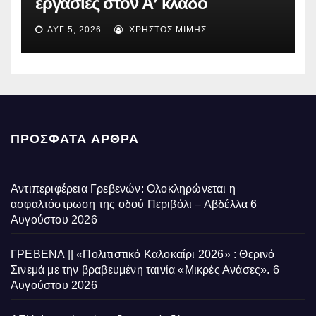
εργασίες στον Α’ κλάδο
ύδρευσης – Ποιες περιοχές
ΑΥΓ 5, 2026
ΧΡΉΣΤΟΣ ΜΊΜΗΣ
επηρεάζονται την Πέμπτη
ΠΡΌΣΦΑΤΑ ΆΡΘΡΑ
Αντιπεριφέρεια Γρεβενών: Ολοκληρώνεται η
ασφαλτόστρωση της οδού Περιβόλι – Αβδέλλα
6
Αυγούστου 2026
ΓΡΕΒΕΝΑ || «Πολιτιστικό Καλοκαίρι 2026» : Θερινό
Σινεμά με την βραβευμένη ταινία «Μικρές Ανάσες».
6
Αυγούστου 2026