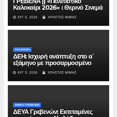
ΓΡΕΒΕΝΑ || «Πολιτιστικό
Καλοκαίρι 2026» : Θερινό Σινεμά
με την βραβευμένη ταινία
ΑΥΓ 6, 2026
ΧΡΉΣΤΟΣ ΜΊΜΗΣ
«Μικρές Ανάσες».
ΟΙΚΟΝΟΜΙΑ
ΔΕΗ: Ισχυρή ανάπτυξη στο α΄
εξάμηνο με προσαρμοσμένο
EBITDA στα €1,2 δισ.
ΑΥΓ 5, 2026
ΧΡΉΣΤΟΣ ΜΊΜΗΣ
ΔΗΜΟΣ ΓΡΕΒΕΝΩΝ
ΔΕΥΑ Γρεβενών: Εκτεταμένες