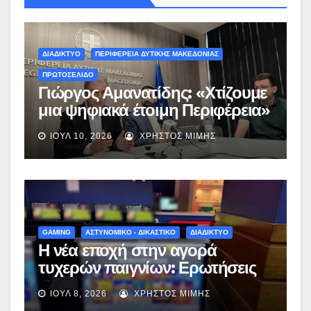
ΔΙΑΔΙΚΤΥΟ
ΠΕΡΙΦΕΡΕΙΑ ΔΥΤΙΚΗΣ ΜΑΚΕΔΟΝΙΑΣ
ΠΡΩΤΟΣΕΛΙΔΟ
Γιώργος Αμανατίδης: «Χτίζουμε
μια ψηφιακά έτοιμη Περιφέρεια»
– Παρουσιάστηκε ο οδικός
ΙΟΎΛ 10, 2026
ΧΡΉΣΤΟΣ ΜΊΜΗΣ
χάρτης για το ψηφιακό μέλλον
της Δυτικής Μακεδονίας –
(video)
GAMING
ΑΣΤΥΝΟΜΙΚΟ - ΔΙΚΑΣΤΙΚΟ
ΔΙΑΔΙΚΤΥΟ
Η νέα εποχή στην αγορά
τυχερών παιγνίων: Ερωτήσεις
και απαντήσεις για το νέο
ΙΟΎΛ 8, 2026
ΧΡΉΣΤΟΣ ΜΊΜΗΣ
νομοσχέδιο