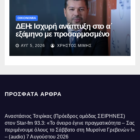
ΟΙΚΟΝΟΜΙΑ
ΔΕΗ: Ισχυρή ανάπτυξη στο α΄
εξάμηνο με προσαρμοσμένο
EBITDA στα €1,2 δισ.
ΑΥΓ 5, 2026
ΧΡΉΣΤΟΣ ΜΊΜΗΣ
ΠΡΌΣΦΑΤΑ ΆΡΘΡΑ
Αναστάσιος Τσιρίκας (Πρόεδρος ομάδας ΣΕΙΡΗΝΕΣ)
στον Star-fm 93.3: «Το όνειρο έγινε πραγματικότητα – Σας
περιμένουμε όλους το Σάββατο στη Μυρσίνα Γρεβενών !»
– (audio)
7 Αυγούστου 2026