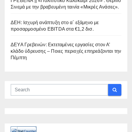
ΓΡΕΒΕΝΑ || «Πολιτιστικό Καλοκαίρι 2026» : Θερινό
Σινεμά με την βραβευμένη ταινία «Μικρές Ανάσες».
ΔΕΗ: Ισχυρή ανάπτυξη στο α΄ εξάμηνο με
προσαρμοσμένο EBITDA στα €1,2 δισ.
ΔΕΥΑ Γρεβενών: Εκτεταμένες εργασίες στον Α’
κλάδο ύδρευσης – Ποιες περιοχές επηρεάζονται την
Πέμπτη