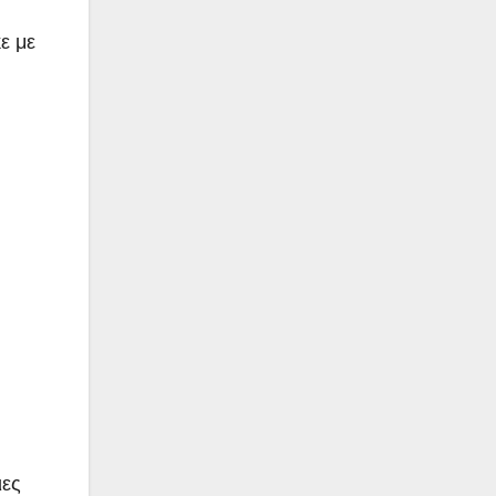
ε με
ιες