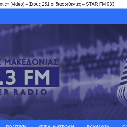
ntic» (video) – Στους 251 οι διασωθέντες – STAR FM 933
ΠΟΛΙΤΙΚΗ
ΥΓΕΙΑ-ΔΙΑΤΡΟΦΗ
ΕΚΔΗΛΩΣΗ
C