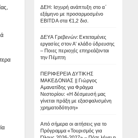
ίας,
ΔΕΗ: Ισχυρή ανάπτυξη στο α΄
εξάμηνο με προσαρμοσμένο
EBITDA στα €1,2 δισ.
κά
ΔΕΥΑ Γρεβενών: Εκτεταμένες
εργασίες στον Α’ κλάδο ύδρευσης
– Ποιες περιοχές επηρεάζονται
την Πέμπτη
τερα
ΠΕΡΙΦΕΡΕΙΑ ΔΥΤΙΚΗΣ
ΜΑΚΕΔΟΝΙΑΣ || Γιώργος
Αμανατίδης για Φράγμα
Νεστορίου: «Η δέσμευσή μας
γίνεται πράξη με εξασφαλισμένη
χρηματοδότηση»
Από σήμερα οι αιτήσεις για το
ία
Πρόγραμμα «Τουρισμός για
Όλους 2026-2027» – Πότε λήγει η