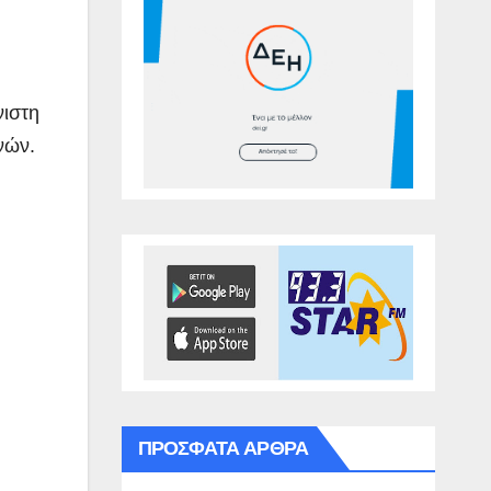
νιστη
νών.
ΠΡΌΣΦΑΤΑ ΆΡΘΡΑ