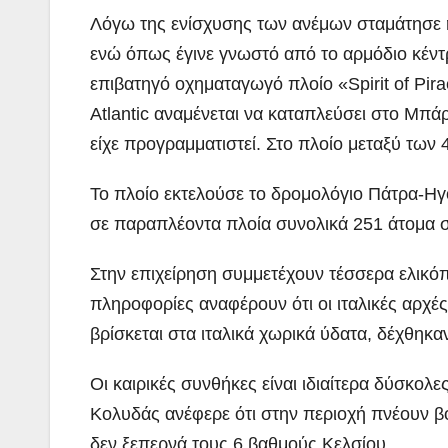
Λόγω της ενίσχυσης των ανέμων σταμάτησε η 
ενώ όπως έγινε γνωστό από το αρμόδιο κέν
επιβατηγό οχηματαγωγό πλοίο «Spirit of Pir
Atlantic αναμένεται να καταπλεύσει στο Μπάρι
είχε προγραμματιστεί. Στο πλοίο μεταξύ των 
Το πλοίο εκτελούσε το δρομολόγιο Πάτρα-Ηγ
σε παραπλέοντα πλοία συνολικά 251 άτομα σ
Στην επιχείρηση συμμετέχουν τέσσερα ελικόπτ
πληροφορίες αναφέρουν ότι οι ιταλικές αρχέ
βρίσκεται στα ιταλικά χωρικά ύδατα, δέχθηκ
Οι καιρικές συνθήκες είναι ιδιαίτερα δύσκο
Κολυδάς ανέφερε ότι στην περιοχή πνέουν βο
δεν ξεπερνά τους 6 βαθμούς Κελσίου.