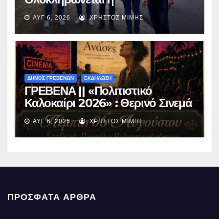
ασφαλτόστρωση της οδού
ΑΥΓ 6, 2026
ΧΡΉΣΤΟΣ ΜΊΜΗΣ
Περιβόλι – Αβδέλλα
ΔΗΜΟΣ ΓΡΕΒΕΝΩΝ
ΕΚΔΗΛΩΣΗ
ΓΡΕΒΕΝΑ || «Πολιτιστικό
Καλοκαίρι 2026» : Θερινό Σινεμά
με την βραβευμένη ταινία
ΑΥΓ 6, 2026
ΧΡΉΣΤΟΣ ΜΊΜΗΣ
«Μικρές Ανάσες».
ΠΡΌΣΦΑΤΑ ΆΡΘΡΑ