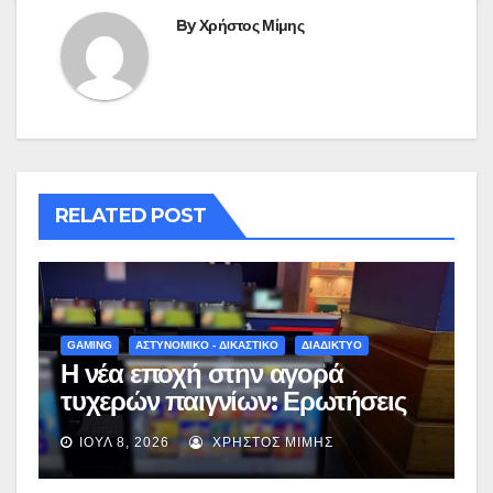
By
Χρήστος Μίμης
RELATED POST
GAMING
ΑΣΤΥΝΟΜΙΚΟ - ΔΙΚΑΣΤΙΚΟ
ΔΙΑΔΙΚΤΥΟ
Η νέα εποχή στην αγορά
τυχερών παιγνίων: Ερωτήσεις
και απαντήσεις για το νέο
ΙΟΎΛ 8, 2026
ΧΡΉΣΤΟΣ ΜΊΜΗΣ
νομοσχέδιο