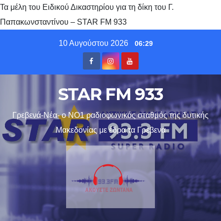
Τα μέλη του Ειδικού Δικαστηρίου για τη δίκη του Γ.
Παπακωνσταντίνου – STAR FM 933
Skip
10 Αυγούστου 2026
06:29
to
content
STAR FM 933
Γρεβενά-Νέα- ο ΝΟ1 ραδιοφωνικός σταθμός της δυτικής
Μακεδονίας με έδρα τα Γρεβενα