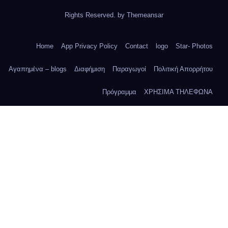
Rights Reserved. by
Themeansar
Home
App Privacy Policy
Contact
logo
Star- Photos
Αγαπημένα – blogs
Διαφήμιση
Παραγωγοί
Πολιτική Απορρήτου
Πρόγραμμα
ΧΡΗΣΙΜΑ ΤΗΛΕΦΩΝΑ