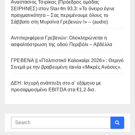
Αναστάσιος Τσιρίκας (Πρόεδρος ομάδας
ΣΕΙΡΗΝΕΣ) στον Star-fm 93.3: «Το όνειρο έγινε
πραγματικότητα – Σας περιμένουμε όλους το
Σάββατο στη Μυρσίνα Γρεβενών !» – (audio)
Αντιπεριφέρεια Γρεβενών: Ολοκληρώνεται η
ασφαλτόστρωση της οδού Περιβόλι – Αβδέλλα
ΓΡΕΒΕΝΑ || «Πολιτιστικό Καλοκαίρι 2026» : Θερινό
Σινεμά με την βραβευμένη ταινία «Μικρές Ανάσες».
ΔΕΗ: Ισχυρή ανάπτυξη στο α΄ εξάμηνο με
προσαρμοσμένο EBITDA στα €1,2 δισ.