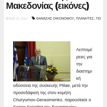
Μακεδονίας (εικόνες)
,
,
ΘΑΝΑΣΗΣ ΟΙΚΟΝΟΜΟΥ
ΠΛΑΝΗΤΕΣ
ΤΕΙ
ΝΟΈ 22, 2014
Λεπτομέ
ρειες για
την
διαστημι
κή
οδύσσεια της συσκευής Plilae, μετά την
προσεδάφιση της στον κομήτη
Churyumov-Gerasimenko, παρουσίασε ο
Senior Scientist του Εργαστηρίου