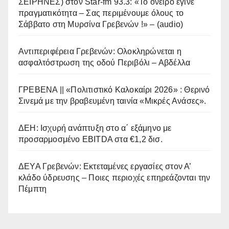
ΣΕΙΡΗΝΕΣ) στον Star-fm 93.3: «Το όνειρο έγινε
πραγματικότητα – Σας περιμένουμε όλους το
Σάββατο στη Μυρσίνα Γρεβενών !» – (audio)
Αντιπεριφέρεια Γρεβενών: Ολοκληρώνεται η
ασφαλτόστρωση της οδού Περιβόλι – Αβδέλλα
ΓΡΕΒΕΝΑ || «Πολιτιστικό Καλοκαίρι 2026» : Θερινό
Σινεμά με την βραβευμένη ταινία «Μικρές Ανάσες».
ΔΕΗ: Ισχυρή ανάπτυξη στο α΄ εξάμηνο με
προσαρμοσμένο EBITDA στα €1,2 δισ.
ΔΕΥΑ Γρεβενών: Εκτεταμένες εργασίες στον Α’
κλάδο ύδρευσης – Ποιες περιοχές επηρεάζονται την
Πέμπτη