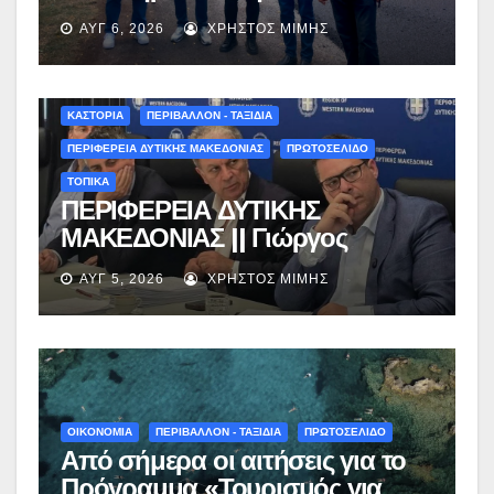
ασφαλτόστρωση της οδού
ΑΥΓ 6, 2026
ΧΡΉΣΤΟΣ ΜΊΜΗΣ
Περιβόλι – Αβδέλλα
ΚΑΣΤΟΡΙΑ
ΠΕΡΙΒΑΛΛΟΝ - ΤΑΞΙΔΙΑ
ΠΕΡΙΦΕΡΕΙΑ ΔΥΤΙΚΗΣ ΜΑΚΕΔΟΝΙΑΣ
ΠΡΩΤΟΣΕΛΙΔΟ
ΤΟΠΙΚΑ
ΠΕΡΙΦΕΡΕΙΑ ΔΥΤΙΚΗΣ
ΜΑΚΕΔΟΝΙΑΣ || Γιώργος
Αμανατίδης για Φράγμα
ΑΥΓ 5, 2026
ΧΡΉΣΤΟΣ ΜΊΜΗΣ
Νεστορίου: «Η δέσμευσή μας
γίνεται πράξη με εξασφαλισμένη
χρηματοδότηση»
ΟΙΚΟΝΟΜΙΑ
ΠΕΡΙΒΑΛΛΟΝ - ΤΑΞΙΔΙΑ
ΠΡΩΤΟΣΕΛΙΔΟ
Από σήμερα οι αιτήσεις για το
Πρόγραμμα «Τουρισμός για