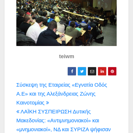
teiwm
Πλοήγηση
Σύσκεψη της Εταιρείας «Εγνατία Οδός
άρθρων
Α.Ε» και της Αλεξάνδρειας Ζώνης
Καινοτομίας
ΛΑΪΚΗ ΣΥΣΠΕΙΡΩΣΗ Δυτικής
Μακεδονίας: «Αντιμνημονιακοί» και
«μνημονιακοί», ΝΔ και ΣΥΡΙΖΑ ψήφισαν