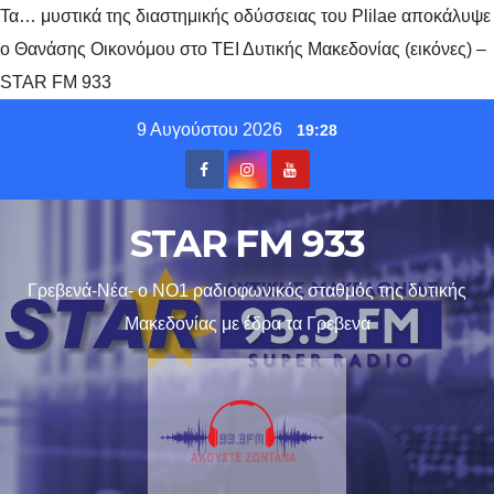
Τα… μυστικά της διαστημικής οδύσσειας του Plilae αποκάλυψε
ο Θανάσης Οικονόμου στο ΤΕΙ Δυτικής Μακεδονίας (εικόνες) –
STAR FM 933
Skip
9 Αυγούστου 2026
19:28
to
content
STAR FM 933
Γρεβενά-Νέα- ο ΝΟ1 ραδιοφωνικός σταθμός της δυτικής
Μακεδονίας με έδρα τα Γρεβενα