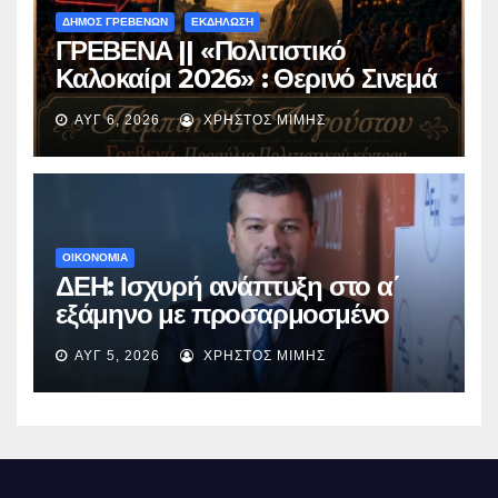
ΔΗΜΟΣ ΓΡΕΒΕΝΩΝ
ΕΚΔΗΛΩΣΗ
ΓΡΕΒΕΝΑ || «Πολιτιστικό
Καλοκαίρι 2026» : Θερινό Σινεμά
με την βραβευμένη ταινία
ΑΥΓ 6, 2026
ΧΡΉΣΤΟΣ ΜΊΜΗΣ
«Μικρές Ανάσες».
ΟΙΚΟΝΟΜΙΑ
ΔΕΗ: Ισχυρή ανάπτυξη στο α΄
εξάμηνο με προσαρμοσμένο
EBITDA στα €1,2 δισ.
ΑΥΓ 5, 2026
ΧΡΉΣΤΟΣ ΜΊΜΗΣ