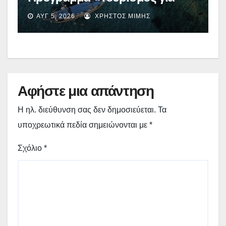
Όλους 2026-2027» – Πότε λήγει
ΑΥΓ 5, 2026
ΧΡΉΣΤΟΣ ΜΊΜΗΣ
η προσθεσμία
Αφήστε μια απάντηση
Η ηλ. διεύθυνση σας δεν δημοσιεύεται.
Τα
υποχρεωτικά πεδία σημειώνονται με
*
Σχόλιο
*