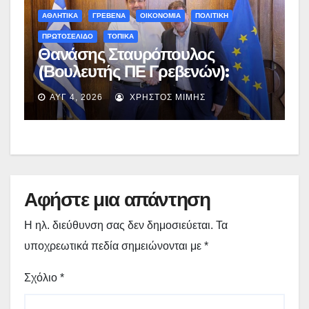
ΑΘΛΗΤΙΚΑ
ΓΡΕΒΕΝΑ
ΟΙΚΟΝΟΜΙΑ
ΠΟΛΙΤΙΚΗ
ΠΡΩΤΟΣΕΛΙΔΟ
ΤΟΠΙΚΑ
Θανάσης Σταυρόπουλος
(Βουλευτής ΠΕ Γρεβενών):
Έκτακτη χρηματοδότηση
ΑΥΓ 4, 2026
ΧΡΉΣΤΟΣ ΜΊΜΗΣ
400.000€ για επιπλέον
εργασίες στο Δημοτικό Στάδιο
Γρεβενών «Μίλτος Τεντόγλου»
Αφήστε μια απάντηση
Η ηλ. διεύθυνση σας δεν δημοσιεύεται.
Τα
υποχρεωτικά πεδία σημειώνονται με
*
Σχόλιο
*