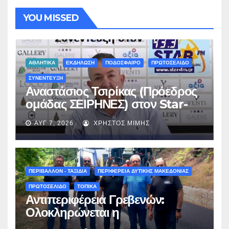
YOU MISSED
ΑΘΛΗΤΙΚΑ
ΕΚΔΗΛΩΣΗ
ΠΟΔΟΣΦΑΙΡΟ
ΠΡΩΤΟΣΕΛΙΔΟ
ΣΥΝΕΝΤΕΥΞΗ
Αναστάσιος Τσιρίκας (Πρόεδρος
ομάδας ΣΕΙΡΗΝΕΣ) στον Star-
fm 93.3: «Το όνειρο έγινε
ΑΥΓ 7, 2026
ΧΡΉΣΤΟΣ ΜΊΜΗΣ
πραγματικότητα – Σας
περιμένουμε όλους το Σάββατο
στη Μυρσίνα Γρεβενών !» –
(audio)
ΠΕΡΙΒΑΛΛΟΝ - ΤΑΞΙΔΙΑ
ΠΕΡΙΦΕΡΕΙΑ ΔΥΤΙΚΗΣ ΜΑΚΕΔΟΝΙΑΣ
ΠΡΩΤΟΣΕΛΙΔΟ
ΤΟΠΙΚΑ
Αντιπεριφέρεια Γρεβενών:
Ολοκληρώνεται η
ασφαλτόστρωση της οδού