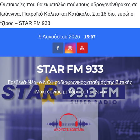
Οι εταιρείες που θα εκμεταλλευτούν τους υδρογονάνθρακες σε
Ιωάννινα, Πατραϊκό Κόλπο και Κατάκολο. Στα 18 δισ. ευρώ ο
τζίρος – STAR FM 933
Skip
9 Αυγούστου 2026
15:07
to
content
STAR FM 933
Γρεβενά-Νέα- ο ΝΟ1 ραδιοφωνικός σταθμός της δυτικής
Μακεδονίας με έδρα τα Γρεβενα