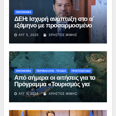
ΟΙΚΟΝΟΜΙΑ
ΔΕΗ: Ισχυρή ανάπτυξη στο α΄
εξάμηνο με προσαρμοσμένο
EBITDA στα €1,2 δισ.
ΑΥΓ 5, 2026
ΧΡΉΣΤΟΣ ΜΊΜΗΣ
ΟΙΚΟΝΟΜΙΑ
ΠΕΡΙΒΑΛΛΟΝ - ΤΑΞΙΔΙΑ
ΠΡΩΤΟΣΕΛΙΔΟ
Από σήμερα οι αιτήσεις για το
Πρόγραμμα «Τουρισμός για
Όλους 2026-2027» – Πότε λήγει
ΑΥΓ 5, 2026
ΧΡΉΣΤΟΣ ΜΊΜΗΣ
η προσθεσμία