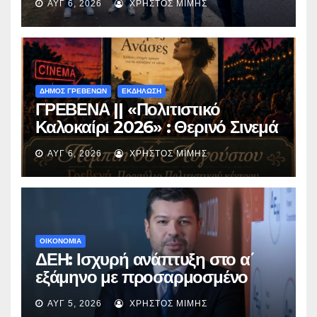
ΑΥΓ 6, 2026
ΧΡΉΣΤΟΣ ΜΊΜΗΣ
Περιβόλι – Αβδέλλα
ΔΗΜΟΣ ΓΡΕΒΕΝΩΝ
ΕΚΔΗΛΩΣΗ
ΓΡΕΒΕΝΑ || «Πολιτιστικό
Καλοκαίρι 2026» : Θερινό Σινεμά
με την βραβευμένη ταινία
ΑΥΓ 6, 2026
ΧΡΉΣΤΟΣ ΜΊΜΗΣ
«Μικρές Ανάσες».
ΟΙΚΟΝΟΜΙΑ
ΔΕΗ: Ισχυρή ανάπτυξη στο α΄
εξάμηνο με προσαρμοσμένο
EBITDA στα €1,2 δισ.
ΑΥΓ 5, 2026
ΧΡΉΣΤΟΣ ΜΊΜΗΣ