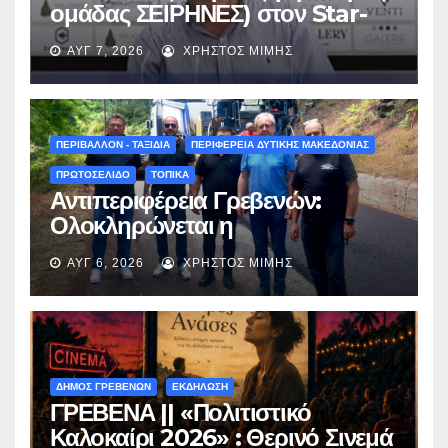
ομάδας ΣΕΙΡΗΝΕΣ) στον Star-
fm 93.3: «Το όνειρο έγινε
ΑΥΓ 7, 2026
ΧΡΉΣΤΟΣ ΜΊΜΗΣ
πραγματικότητα – Σας
περιμένουμε όλους το Σάββατο
στη Μυρσίνα Γρεβενών !» –
(audio)
ΠΕΡΙΒΑΛΛΟΝ - ΤΑΞΙΔΙΑ
ΠΕΡΙΦΕΡΕΙΑ ΔΥΤΙΚΗΣ ΜΑΚΕΔΟΝΙΑΣ
ΠΡΩΤΟΣΕΛΙΔΟ
ΤΟΠΙΚΑ
Αντιπεριφέρεια Γρεβενών:
Ολοκληρώνεται η
ασφαλτόστρωση της οδού
ΑΥΓ 6, 2026
ΧΡΉΣΤΟΣ ΜΊΜΗΣ
Περιβόλι – Αβδέλλα
ΔΗΜΟΣ ΓΡΕΒΕΝΩΝ
ΕΚΔΗΛΩΣΗ
ΓΡΕΒΕΝΑ || «Πολιτιστικό
Καλοκαίρι 2026» : Θερινό Σινεμά