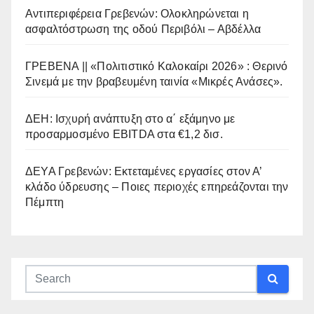
Αντιπεριφέρεια Γρεβενών: Ολοκληρώνεται η
ασφαλτόστρωση της οδού Περιβόλι – Αβδέλλα
ΓΡΕΒΕΝΑ || «Πολιτιστικό Καλοκαίρι 2026» : Θερινό
Σινεμά με την βραβευμένη ταινία «Μικρές Ανάσες».
ΔΕΗ: Ισχυρή ανάπτυξη στο α΄ εξάμηνο με
προσαρμοσμένο EBITDA στα €1,2 δισ.
ΔΕΥΑ Γρεβενών: Εκτεταμένες εργασίες στον Α’
κλάδο ύδρευσης – Ποιες περιοχές επηρεάζονται την
Πέμπτη