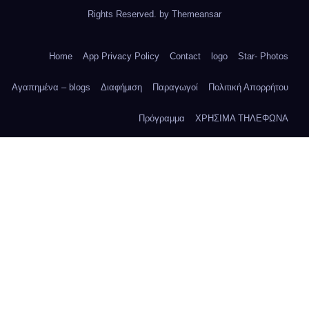
Rights Reserved. by
Themeansar
Home
App Privacy Policy
Contact
logo
Star- Photos
Αγαπημένα – blogs
Διαφήμιση
Παραγωγοί
Πολιτική Απορρήτου
Πρόγραμμα
ΧΡΗΣΙΜΑ ΤΗΛΕΦΩΝΑ