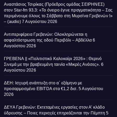
Αναστάσιος Τσιρίκας (Πρόεδρος ομάδας ΣΕΙΡΗΝΕΣ)
στον Star-fm 93.3: «Το όνειρο έγινε πραγματικότητα – Σας
περιμένουμε όλους το Σάββατο στη Μυρσίνα Γρεβενών !»
– (audio)
7 Αυγούστου 2026
Αντιπεριφέρεια Γρεβενών: Ολοκληρώνεται η
ασφαλτόστρωση της οδού Περιβόλι – Αβδέλλα
6
Αυγούστου 2026
ΓΡΕΒΕΝΑ || «Πολιτιστικό Καλοκαίρι 2026» : Θερινό
Σινεμά με την βραβευμένη ταινία «Μικρές Ανάσες».
6
Αυγούστου 2026
ΔΕΗ: Ισχυρή ανάπτυξη στο α΄ εξάμηνο με
προσαρμοσμένο EBITDA στα €1,2 δισ.
5 Αυγούστου
2026
ΔΕΥΑ Γρεβενών: Εκτεταμένες εργασίες στον Α’ κλάδο
ύδρευσης – Ποιες περιοχές επηρεάζονται την Πέμπτη
5