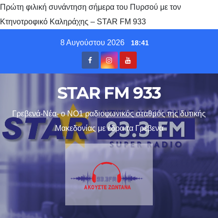
Πρώτη φιλική συνάντηση σήμερα του Πυρσού με τον
Κτηνοτροφικό Καληράχης – STAR FM 933
Skip
8 Αυγούστου 2026
18:41
to
content
STAR FM 933
Γρεβενά-Νέα- ο ΝΟ1 ραδιοφωνικός σταθμός της δυτικής
Μακεδονίας με έδρα τα Γρεβενα