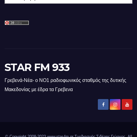
STAR FM 933
Γρεβενά-Νέα- ο ΝΟ1 ραδιοφωνικός σταθμός της δυτικής
Μακεδονίας με έδρα τα Γρεβενα
© Copyright 2008-2023 www.star-fm.gr Σχεδιασμός Σιδέρης Γιώργος. All