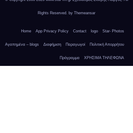
Rights Reserved. by
Themeansar
Home
App Privacy Policy
Contact
logo
Star- Photos
Αγαπημένα – blogs
Διαφήμιση
Παραγωγοί
Πολιτική Απορρήτου
Πρόγραμμα
ΧΡΗΣΙΜΑ ΤΗΛΕΦΩΝΑ