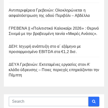
Αντιπεριφέρεια Γρεβενών: Ολοκληρώνεται η
ασφαλτόστρωση της οδού Περιβόλι – Αβδέλλα
ΓΡΕΒΕΝΑ || «Πολιτιστικό Καλοκαίρι 2026» : Θερινό
Σινεμά με την βραβευμένη ταινία «Μικρές Ανάσες».
ΔΕΗ: Ισχυρή ανάπτυξη στο α΄ εξάμηνο με
προσαρμοσμένο EBITDA στα €1,2 δισ.
ΔΕΥΑ Γρεβενών: Εκτεταμένες εργασίες στον Α’
κλάδο ύδρευσης – Ποιες περιοχές επηρεάζονται την
Πέμπτη