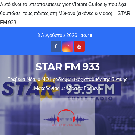
Αυτό είναι το υπερπολυτελές γιοτ Vibrant Curiosity που έχει
θαμπώσει τους πάντες στη Μύκονο (εικόνες & video) – STAR
FM 933
Skip
8 Αυγούστου 2026
10:49
to
content
STAR FM 933
Γρεβενά-Νέα- ο ΝΟ1 ραδιοφωνικός σταθμός της δυτικής
Μακεδονίας με έδρα τα Γρεβενα