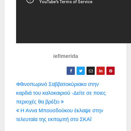
iefimerida
Πλοήγηση
Φθινοπωρινό Σαββατοκύριακο στην
άρθρων
καρδιά του καλοκαιριού -Δείτε σε ποιες
περιοχές θα βρέξει
Η Αννα Μπουσδούκου έκλαψε στην
τελευταία της εκπομπή στο ΣΚΑΪ