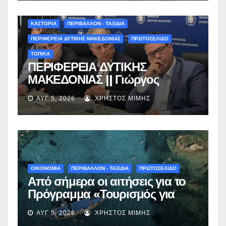
ΚΑΣΤΟΡΙΑ
ΠΕΡΙΒΑΛΛΟΝ - ΤΑΞΙΔΙΑ
ΠΕΡΙΦΕΡΕΙΑ ΔΥΤΙΚΗΣ ΜΑΚΕΔΟΝΙΑΣ
ΠΡΩΤΟΣΕΛΙΔΟ
ΤΟΠΙΚΑ
ΠΕΡΙΦΕΡΕΙΑ ΔΥΤΙΚΗΣ
ΜΑΚΕΔΟΝΙΑΣ || Γιώργος
Αμανατίδης για Φράγμα
ΑΥΓ 5, 2026
ΧΡΉΣΤΟΣ ΜΊΜΗΣ
Νεστορίου: «Η δέσμευσή μας
γίνεται πράξη με εξασφαλισμένη
χρηματοδότηση»
ΟΙΚΟΝΟΜΙΑ
ΠΕΡΙΒΑΛΛΟΝ - ΤΑΞΙΔΙΑ
ΠΡΩΤΟΣΕΛΙΔΟ
Από σήμερα οι αιτήσεις για το
Πρόγραμμα «Τουρισμός για
Όλους 2026-2027» – Πότε λήγει
ΑΥΓ 5, 2026
ΧΡΉΣΤΟΣ ΜΊΜΗΣ
η προσθεσμία