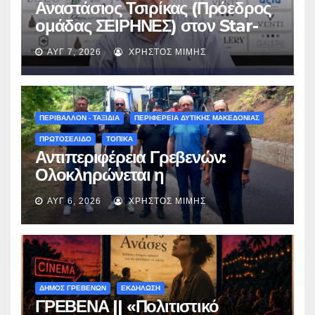
Αναστάσιος Τσιρίκας (Πρόεδρος
ομάδας ΣΕΙΡΗΝΕΣ) στον Star-
fm 93.3: «Το όνειρο έγινε
ΑΥΓ 7, 2026
ΧΡΉΣΤΟΣ ΜΊΜΗΣ
πραγματικότητα – Σας
περιμένουμε όλους το Σάββατο
στη Μυρσίνα Γρεβενών !» –
(audio)
ΠΕΡΙΒΑΛΛΟΝ - ΤΑΞΙΔΙΑ
ΠΕΡΙΦΕΡΕΙΑ ΔΥΤΙΚΗΣ ΜΑΚΕΔΟΝΙΑΣ
ΠΡΩΤΟΣΕΛΙΔΟ
ΤΟΠΙΚΑ
Αντιπεριφέρεια Γρεβενών:
Ολοκληρώνεται η
ασφαλτόστρωση της οδού
ΑΥΓ 6, 2026
ΧΡΉΣΤΟΣ ΜΊΜΗΣ
Περιβόλι – Αβδέλλα
ΔΗΜΟΣ ΓΡΕΒΕΝΩΝ
ΕΚΔΗΛΩΣΗ
ΓΡΕΒΕΝΑ || «Πολιτιστικό