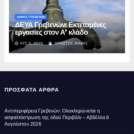
ΔΗΜΟΣ ΓΡΕΒΕΝΩΝ
ΔΕΥΑ Γρεβενών: Εκτεταμένες
εργασίες στον Α’ κλάδο
ύδρευσης – Ποιες περιοχές
ΑΥΓ 5, 2026
ΧΡΉΣΤΟΣ ΜΊΜΗΣ
επηρεάζονται την Πέμπτη
ΠΡΌΣΦΑΤΑ ΆΡΘΡΑ
Αντιπεριφέρεια Γρεβενών: Ολοκληρώνεται η
ασφαλτόστρωση της οδού Περιβόλι – Αβδέλλα
6
Αυγούστου 2026