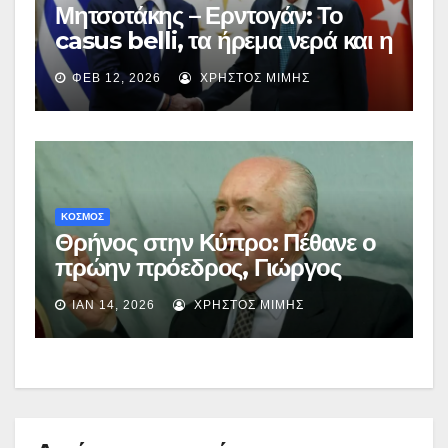
Μητσοτάκης – Ερντογάν: Το
casus belli, τα ήρεμα νερά και η
διατήρηση θετικού κλίματος
ΦΕΒ 12, 2026
ΧΡΉΣΤΟΣ ΜΊΜΗΣ
ΚΟΣΜΟΣ
Θρήνος στην Κύπρο: Πέθανε ο
πρώην πρόεδρος, Γιώργος
Βασιλείου
ΙΑΝ 14, 2026
ΧΡΉΣΤΟΣ ΜΊΜΗΣ