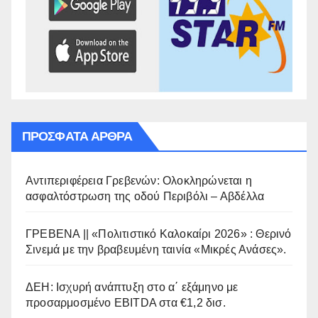
ΠΡΌΣΦΑΤΑ ΆΡΘΡΑ
Αντιπεριφέρεια Γρεβενών: Ολοκληρώνεται η
ασφαλτόστρωση της οδού Περιβόλι – Αβδέλλα
ΓΡΕΒΕΝΑ || «Πολιτιστικό Καλοκαίρι 2026» : Θερινό
Σινεμά με την βραβευμένη ταινία «Μικρές Ανάσες».
ΔΕΗ: Ισχυρή ανάπτυξη στο α΄ εξάμηνο με
προσαρμοσμένο EBITDA στα €1,2 δισ.