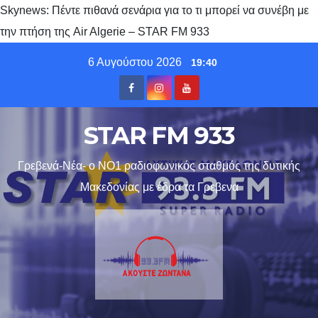
Skynews: Πέντε πιθανά σενάρια για το τι μπορεί να συνέβη με
την πτήση της Air Algerie – STAR FM 933
Skip
6 Αυγούστου 2026
19:40
to
content
STAR FM 933
Γρεβενά-Νέα- ο ΝΟ1 ραδιοφωνικός σταθμός της δυτικής
Μακεδονίας με έδρα τα Γρεβενα