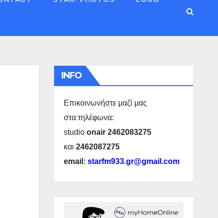
INFO
Επικοινωνήστε μαζί μας
στα τηλέφωνα:
studio
onair 2462083275
και
2462087275
email:
starfm933.gr@gmail.com