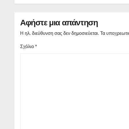
(Ο.Χ.Ε.) Γεωπάρκου
Γρεβενών – Κοζάνης –
(εικόνες)
Αφήστε μια απάντηση
Η ηλ. διεύθυνση σας δεν δημοσιεύεται.
Τα υποχρεωτι
Σχόλιο
*