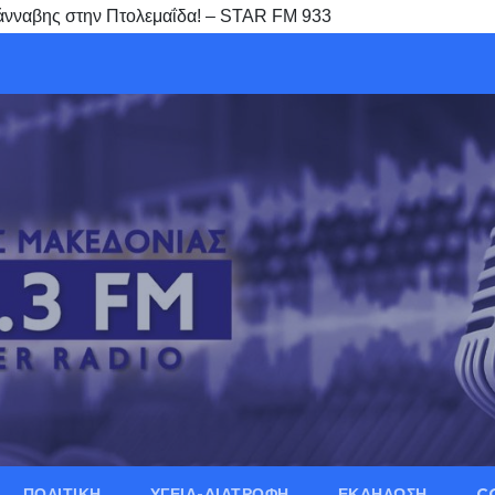
κάνναβης στην Πτολεμαΐδα! – STAR FM 933
ΠΟΛΙΤΙΚΗ
ΥΓΕΙΑ-ΔΙΑΤΡΟΦΗ
ΕΚΔΗΛΩΣΗ
C