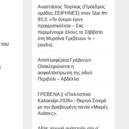
Αναστάσιος Τσιρίκας (Πρόεδρος
ομάδας ΣΕΙΡΗΝΕΣ) στον Star-fm
93.3: «Το όνειρο έγινε
πραγματικότητα – Σας
περιμένουμε όλους το Σάββατο
στη Μυρσίνα Γρεβενών !» –
 του
(audio)
Αντιπεριφέρεια Γρεβενών:
Ολοκληρώνεται η
ε
ασφαλτόστρωση της οδού
Περιβόλι – Αβδέλλα
ΓΡΕΒΕΝΑ || «Πολιτιστικό
Καλοκαίρι 2026» : Θερινό Σινεμά
με την βραβευμένη ταινία «Μικρές
Ανάσες».
ΔΕΗ: Ισχυρή ανάπτυξη στο α΄