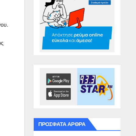
νου.
ος
ΠΡΌΣΦΑΤΑ ΆΡΘΡΑ