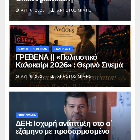
ασφαλτόστρωση της οδού
ΑΥΓ 6, 2026
ΧΡΉΣΤΟΣ ΜΊΜΗΣ
Περιβόλι – Αβδέλλα
ΔΗΜΟΣ ΓΡΕΒΕΝΩΝ
ΕΚΔΗΛΩΣΗ
ΓΡΕΒΕΝΑ || «Πολιτιστικό
Καλοκαίρι 2026» : Θερινό Σινεμά
με την βραβευμένη ταινία
ΑΥΓ 6, 2026
ΧΡΉΣΤΟΣ ΜΊΜΗΣ
«Μικρές Ανάσες».
ΟΙΚΟΝΟΜΙΑ
ΔΕΗ: Ισχυρή ανάπτυξη στο α΄
εξάμηνο με προσαρμοσμένο
EBITDA στα €1,2 δισ.