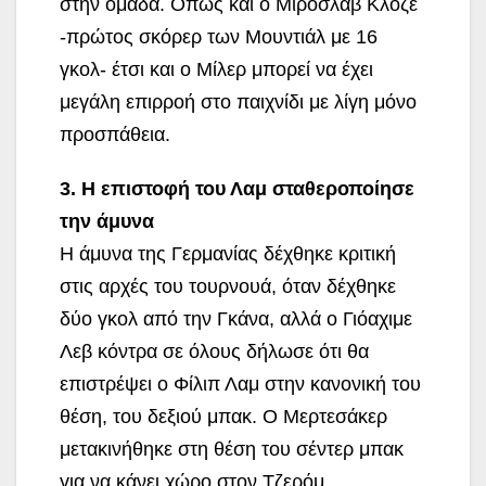
στην ομάδα. Οπως και ο Μίροσλαβ Κλόζε
-πρώτος σκόρερ των Μουντιάλ με 16
γκολ- έτσι και ο Μίλερ μπορεί να έχει
μεγάλη επιρροή στο παιχνίδι με λίγη μόνο
προσπάθεια.
3. Η επιστοφή του Λαμ σταθεροποίησε
την άμυνα
Η άμυνα της Γερμανίας δέχθηκε κριτική
στις αρχές του τουρνουά, όταν δέχθηκε
δύο γκολ από την Γκάνα, αλλά ο Γιόαχιμε
Λεβ κόντρα σε όλους δήλωσε ότι θα
επιστρέψει ο Φίλιπ Λαμ στην κανονική του
θέση, του δεξιού μπακ. Ο Μερτεσάκερ
μετακινήθηκε στη θέση του σέντερ μπακ
για να κάνει χώρο στον Τζερόμ