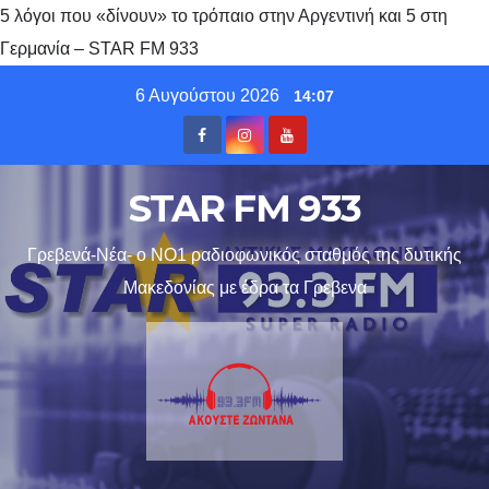
5 λόγοι που «δίνουν» το τρόπαιο στην Αργεντινή και 5 στη
Γερμανία – STAR FM 933
Skip
6 Αυγούστου 2026
14:07
to
content
STAR FM 933
Γρεβενά-Νέα- ο ΝΟ1 ραδιοφωνικός σταθμός της δυτικής
Μακεδονίας με έδρα τα Γρεβενα