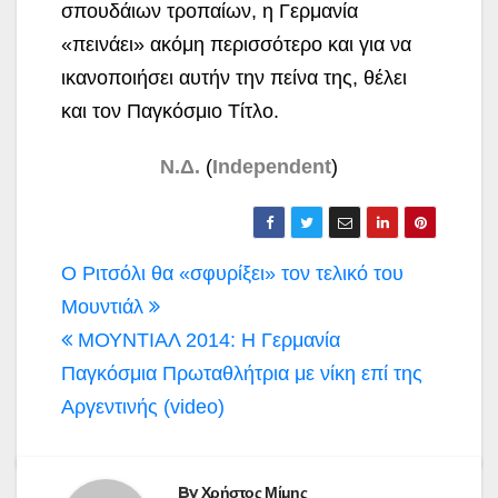
σπουδάιων τροπαίων, η Γερμανία
«πεινάει» ακόμη περισσότερο και για να
ικανοποιήσει αυτήν την πείνα της, θέλει
και τον Παγκόσμιο Τίτλο.
Ν.Δ.
(
Independent
)
Πλοήγηση
Ο Ριτσόλι θα «σφυρίξει» τον τελικό του
άρθρων
Μουντιάλ
ΜΟΥΝΤΙΑΛ 2014: Η Γερμανία
Παγκόσμια Πρωταθλήτρια με νίκη επί της
Αργεντινής (video)
By
Χρήστος Μίμης