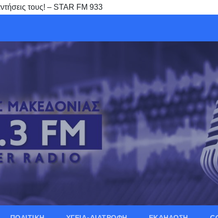
παντήσεις τους! – STAR FM 933
ΠΟΛΙΤΙΚΗ
ΥΓΕΙΑ-ΔΙΑΤΡΟΦΗ
ΕΚΔΗΛΩΣΗ
C