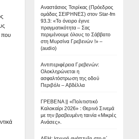
Αναστάσιος Τσιρίκας (Πρόεδρος
ομάδας ΣΕΙΡΗΝΕΣ) στον Star-fm
ος
93.3: «Το όνειρο έγινε
υς
πραγματικότητα – Σας
ό που
περιμένουμε όλους το Σάββατο
στη Μυρσίνα Γρεβενών !» –
(audio)
Αντιπεριφέρεια Γρεβενών:
Ολοκληρώνεται η
ασφαλτόστρωση της οδού
Περιβόλι – Αβδέλλα
ΓΡΕΒΕΝΑ || «Πολιτιστικό
Καλοκαίρι 2026» : Θερινό Σινεμά
με την βραβευμένη ταινία «Μικρές
ντικά
Ανάσες».
ΔΕΗ: Ισχυρή ανάπτυξη στο α΄