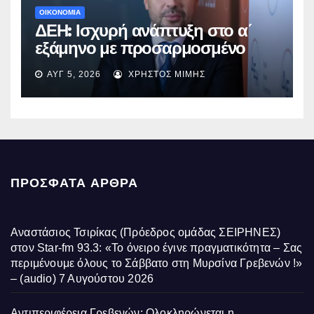
ΟΙΚΟΝΟΜΙΑ
ΔΕΗ: Ισχυρή ανάπτυξη στο α΄
εξάμηνο με προσαρμοσμένο
EBITDA στα €1,2 δισ.
ΑΥΓ 5, 2026
ΧΡΉΣΤΟΣ ΜΊΜΗΣ
ΠΡΌΣΦΑΤΑ ΆΡΘΡΑ
Αναστάσιος Τσιρίκας (Πρόεδρος ομάδας ΣΕΙΡΗΝΕΣ)
στον Star-fm 93.3: «Το όνειρο έγινε πραγματικότητα – Σας
περιμένουμε όλους το Σάββατο στη Μυρσίνα Γρεβενών !»
– (audio)
7 Αυγούστου 2026
Αντιπεριφέρεια Γρεβενών: Ολοκληρώνεται η