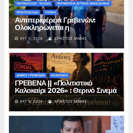
(audio)
ΠΕΡΙΒΑΛΛΟΝ - ΤΑΞΙΔΙΑ
ΠΕΡΙΦΕΡΕΙΑ ΔΥΤΙΚΗΣ ΜΑΚΕΔΟΝΙΑΣ
ΠΡΩΤΟΣΕΛΙΔΟ
ΤΟΠΙΚΑ
Αντιπεριφέρεια Γρεβενών:
Ολοκληρώνεται η
ασφαλτόστρωση της οδού
ΑΥΓ 6, 2026
ΧΡΉΣΤΟΣ ΜΊΜΗΣ
Περιβόλι – Αβδέλλα
ΔΗΜΟΣ ΓΡΕΒΕΝΩΝ
ΕΚΔΗΛΩΣΗ
ΓΡΕΒΕΝΑ || «Πολιτιστικό
Καλοκαίρι 2026» : Θερινό Σινεμά
με την βραβευμένη ταινία
ΑΥΓ 6, 2026
ΧΡΉΣΤΟΣ ΜΊΜΗΣ
«Μικρές Ανάσες».