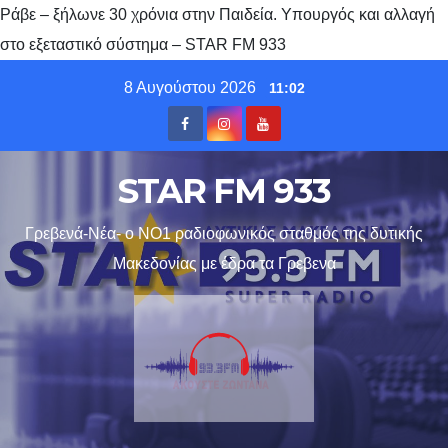
Ράβε – ξήλωνε 30 χρόνια στην Παιδεία. Υπουργός και αλλαγή
στο εξεταστικό σύστημα – STAR FM 933
Skip
8 Αυγούστου 2026
11:02
to
content
STAR FM 933
Γρεβενά-Νέα- ο ΝΟ1 ραδιοφωνικός σταθμός της δυτικής
Μακεδονίας με έδρα τα Γρεβενα