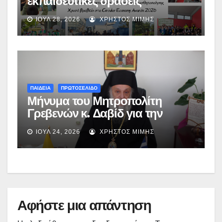
εκπαιδευτικές δράσεις
ενημέρωσης και
ΙΟΎΛ 28, 2026
ΧΡΉΣΤΟΣ ΜΊΜΗΣ
ευαισθητοποίησης στη Δυτική
Μακεδονία
ΠΑΙΔΕΙΑ
ΠΡΩΤΟΣΕΛΙΔΟ
Μήνυμα του Μητροπολίτη
Γρεβενών κ. Δαβίδ για την
ανακοίνωση των
ΙΟΎΛ 24, 2026
ΧΡΉΣΤΟΣ ΜΊΜΗΣ
αποτελεσμάτων των
Πανελλαδικών Εξετάσεων
Αφήστε μια απάντηση