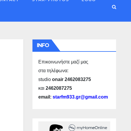
INFO
Επικοινωνήστε μαζί μας
στα τηλέφωνα:
studio
onair 2462083275
και
2462087275
email:
starfm933.gr@gmail.com