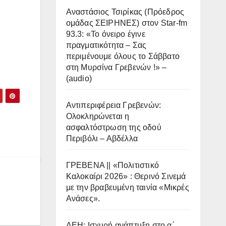
Αναστάσιος Τσιρίκας (Πρόεδρος
ομάδας ΣΕΙΡΗΝΕΣ) στον Star-fm
93.3: «Το όνειρο έγινε
πραγματικότητα – Σας
περιμένουμε όλους το Σάββατο
στη Μυρσίνα Γρεβενών !» –
(audio)
Αντιπεριφέρεια Γρεβενών:
Ολοκληρώνεται η
ασφαλτόστρωση της οδού
Περιβόλι – Αβδέλλα
ΓΡΕΒΕΝΑ || «Πολιτιστικό
Καλοκαίρι 2026» : Θερινό Σινεμά
με την βραβευμένη ταινία «Μικρές
Ανάσες».
ΔΕΗ: Ισχυρή ανάπτυξη στο α΄