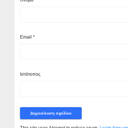
Email
*
Ιστότοπος
This site uses Akismet to reduce spam.
Learn how you