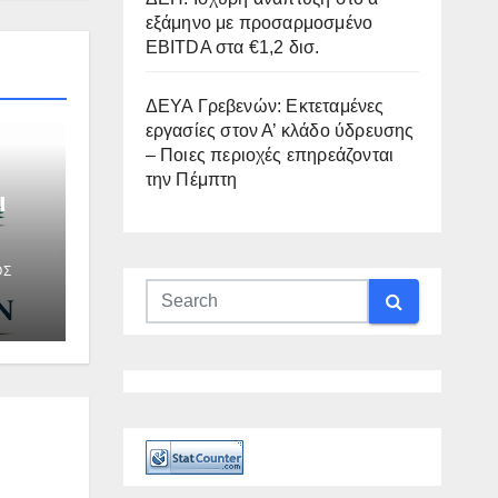
εξάμηνο με προσαρμοσμένο
EBITDA στα €1,2 δισ.
ΔΕΥΑ Γρεβενών: Εκτεταμένες
εργασίες στον Α’ κλάδο ύδρευσης
– Ποιες περιοχές επηρεάζονται
την Πέμπτη
ι
νων
ΟΣ
η