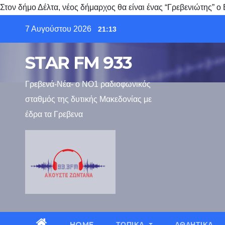
Στον δήμο Δέλτα, νέος δήμαρχος θα είναι ένας “Γρεβενιώτης
Skip
7 Αυγούστου 2026
21:13
to
content
STAR FM 933
Γρεβενά-Νέα- ο ΝΟ1 ραδιοφωνικός
σταθμός της δυτικής Μακεδονίας με
έδρα τα Γρεβενα
HOME
ΤΟΠΙΚΑ
ΑΘΛΗΤΙΚΑ