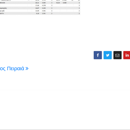
χος Πειραιά