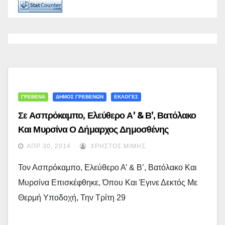
ΓΡΕΒΕΝΑ
ΔΗΜΟΣ ΓΡΕΒΕΝΩΝ
ΕΚΛΟΓΕΣ
Σε Ασπρόκαμπο, Ελεύθερο Α’ & Β’, Βατόλακο
Και Μυρσίνα Ο Δήμαρχος Δημοσθένης
Κουπτσίδης Την Τρίτη 29-4-2014 (εικόνες)
ΑΠΡ 30, 2014
ΧΡΉΣΤΟΣ ΜΊΜΗΣ
Τον Ασπρόκαμπο, Ελεύθερο Α’ & Β’, Βατόλακο Και
Μυρσίνα Επισκέφθηκε, Όπου Και Έγινε Δεκτός Με
Θερμή Υποδοχή, Την Τρίτη 29