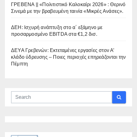
ΓΡΕΒΕΝΑ || «Πολιτιστικό Καλοκαίρι 2026» : Θερινό
Σινεμά με την βραβευμένη ταινία «Μικρές Ανάσες».
ΔΕΗ: Ισχυρή ανάπτυξη στο α΄ εξάμηνο με
προσαρμοσμένο EBITDA στα €1,2 δισ.
ΔΕΥΑ Γρεβενών: Εκτεταμένες εργασίες στον Α’
κλάδο ύδρευσης – Ποιες περιοχές επηρεάζονται την
Πέμπτη