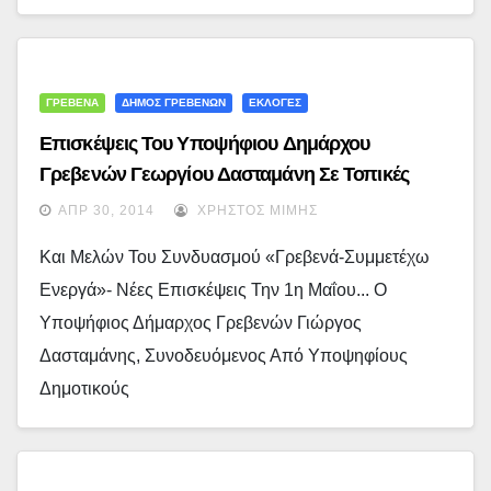
ΓΡΕΒΕΝΑ
ΔΗΜΟΣ ΓΡΕΒΕΝΩΝ
ΕΚΛΟΓΕΣ
Επισκέψεις Του Υποψήφιου Δημάρχου
Γρεβενών Γεωργίου Δασταμάνη Σε Τοπικές
Κοινότητες Της Δημοτικής Ενότητας Θεοδώρου
ΑΠΡ 30, 2014
ΧΡΉΣΤΟΣ ΜΊΜΗΣ
Ζιάκα (εικόνες)
Και Μελών Του Συνδυασμού «Γρεβενά-Συμμετέχω
Ενεργά»- Νέες Επισκέψεις Την 1η Μαΐου... Ο
Υποψήφιος Δήμαρχος Γρεβενών Γιώργος
Δασταμάνης, Συνοδευόμενος Από Υποψηφίους
Δημοτικούς