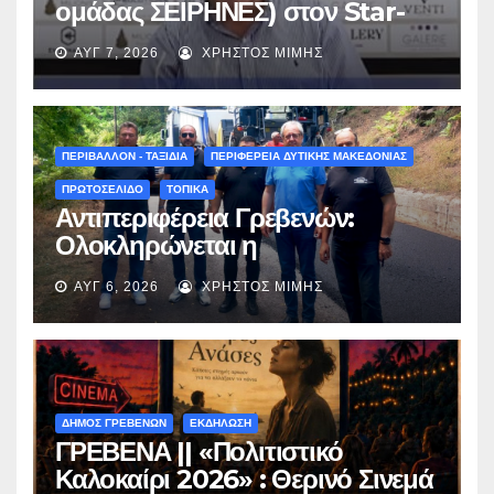
ομάδας ΣΕΙΡΗΝΕΣ) στον Star-
fm 93.3: «Το όνειρο έγινε
ΑΥΓ 7, 2026
ΧΡΉΣΤΟΣ ΜΊΜΗΣ
πραγματικότητα – Σας
περιμένουμε όλους το Σάββατο
στη Μυρσίνα Γρεβενών !» –
(audio)
ΠΕΡΙΒΑΛΛΟΝ - ΤΑΞΙΔΙΑ
ΠΕΡΙΦΕΡΕΙΑ ΔΥΤΙΚΗΣ ΜΑΚΕΔΟΝΙΑΣ
ΠΡΩΤΟΣΕΛΙΔΟ
ΤΟΠΙΚΑ
Αντιπεριφέρεια Γρεβενών:
Ολοκληρώνεται η
ασφαλτόστρωση της οδού
ΑΥΓ 6, 2026
ΧΡΉΣΤΟΣ ΜΊΜΗΣ
Περιβόλι – Αβδέλλα
ΔΗΜΟΣ ΓΡΕΒΕΝΩΝ
ΕΚΔΗΛΩΣΗ
ΓΡΕΒΕΝΑ || «Πολιτιστικό
Καλοκαίρι 2026» : Θερινό Σινεμά