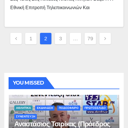
Εθνική Επιτροπή Τηλεπικοινωνιών Και
Σελιδοποίηση
1
2
3
…
79
Άρθρων
YOU MISSED
ΑΘΛΗΤΙΚΑ
ΕΚΔΗΛΩΣΗ
ΠΟΔΟΣΦΑΙΡΟ
ΠΡΩΤΟΣΕΛΙΔΟ
ΣΥΝΕΝΤΕΥΞΗ
Αναστάσιος Τσιρίκας (Πρόεδρος