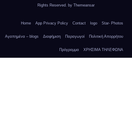
Rights Reserved. by
Themeansar
Home
App Privacy Policy
Contact
logo
Star- Photos
Αγαπημένα – blogs
Διαφήμιση
Παραγωγοί
Πολιτική Απορρήτου
Πρόγραμμα
ΧΡΗΣΙΜΑ ΤΗΛΕΦΩΝΑ