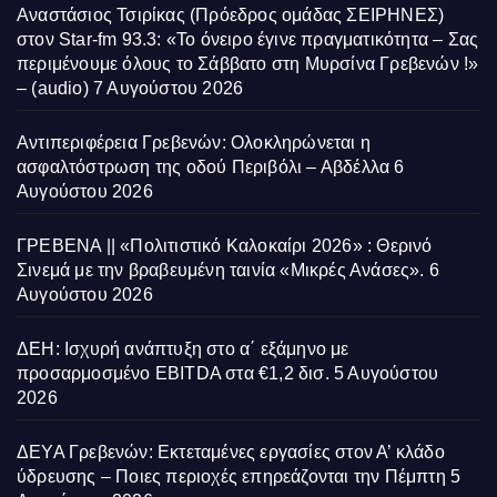
Αναστάσιος Τσιρίκας (Πρόεδρος ομάδας ΣΕΙΡΗΝΕΣ)
στον Star-fm 93.3: «Το όνειρο έγινε πραγματικότητα – Σας
περιμένουμε όλους το Σάββατο στη Μυρσίνα Γρεβενών !»
– (audio)
7 Αυγούστου 2026
Αντιπεριφέρεια Γρεβενών: Ολοκληρώνεται η
ασφαλτόστρωση της οδού Περιβόλι – Αβδέλλα
6
Αυγούστου 2026
ΓΡΕΒΕΝΑ || «Πολιτιστικό Καλοκαίρι 2026» : Θερινό
Σινεμά με την βραβευμένη ταινία «Μικρές Ανάσες».
6
Αυγούστου 2026
ΔΕΗ: Ισχυρή ανάπτυξη στο α΄ εξάμηνο με
προσαρμοσμένο EBITDA στα €1,2 δισ.
5 Αυγούστου
2026
ΔΕΥΑ Γρεβενών: Εκτεταμένες εργασίες στον Α’ κλάδο
ύδρευσης – Ποιες περιοχές επηρεάζονται την Πέμπτη
5