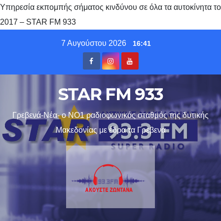
Υπηρεσία εκπομπής σήματος κινδύνου σε όλα τα αυτοκίνητα το
2017 – STAR FM 933
Skip
7 Αυγούστου 2026
16:41
to
content
STAR FM 933
Γρεβενά-Νέα- ο ΝΟ1 ραδιοφωνικός σταθμός της δυτικής
Μακεδονίας με έδρα τα Γρεβενα