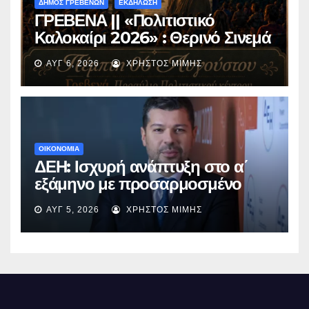
ΔΗΜΟΣ ΓΡΕΒΕΝΩΝ
ΕΚΔΗΛΩΣΗ
ΓΡΕΒΕΝΑ || «Πολιτιστικό
Καλοκαίρι 2026» : Θερινό Σινεμά
με την βραβευμένη ταινία
ΑΥΓ 6, 2026
ΧΡΉΣΤΟΣ ΜΊΜΗΣ
«Μικρές Ανάσες».
ΟΙΚΟΝΟΜΙΑ
ΔΕΗ: Ισχυρή ανάπτυξη στο α΄
εξάμηνο με προσαρμοσμένο
EBITDA στα €1,2 δισ.
ΑΥΓ 5, 2026
ΧΡΉΣΤΟΣ ΜΊΜΗΣ