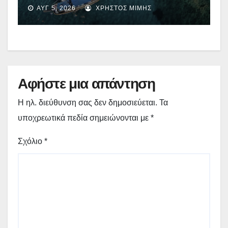
Όλους 2026-2027» – Πότε λήγει
ΑΥΓ 5, 2026
ΧΡΉΣΤΟΣ ΜΊΜΗΣ
η προσθεσμία
Αφήστε μια απάντηση
Η ηλ. διεύθυνση σας δεν δημοσιεύεται.
Τα
υποχρεωτικά πεδία σημειώνονται με
*
Σχόλιο
*