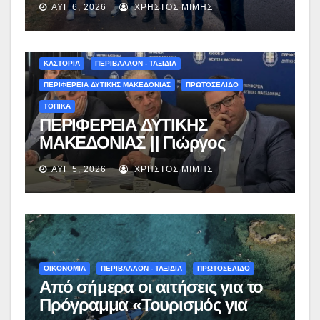
ΑΥΓ 6, 2026
ΧΡΉΣΤΟΣ ΜΊΜΗΣ
Περιβόλι – Αβδέλλα
ΚΑΣΤΟΡΙΑ
ΠΕΡΙΒΑΛΛΟΝ - ΤΑΞΙΔΙΑ
ΠΕΡΙΦΕΡΕΙΑ ΔΥΤΙΚΗΣ ΜΑΚΕΔΟΝΙΑΣ
ΠΡΩΤΟΣΕΛΙΔΟ
ΤΟΠΙΚΑ
ΠΕΡΙΦΕΡΕΙΑ ΔΥΤΙΚΗΣ
ΜΑΚΕΔΟΝΙΑΣ || Γιώργος
Αμανατίδης για Φράγμα
ΑΥΓ 5, 2026
ΧΡΉΣΤΟΣ ΜΊΜΗΣ
Νεστορίου: «Η δέσμευσή μας
γίνεται πράξη με εξασφαλισμένη
χρηματοδότηση»
ΟΙΚΟΝΟΜΙΑ
ΠΕΡΙΒΑΛΛΟΝ - ΤΑΞΙΔΙΑ
ΠΡΩΤΟΣΕΛΙΔΟ
Από σήμερα οι αιτήσεις για το
Πρόγραμμα «Τουρισμός για