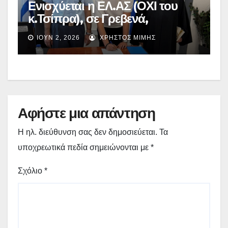
Ενισχύεται η ΕΛ.ΑΣ (ΟΧΙ του
κ.Τσίπρα), σε Γρεβενά,
Καστοριά, Κοζάνη και Φλώρινα:
ΙΟΎΝ 2, 2026
ΧΡΉΣΤΟΣ ΜΊΜΗΣ
Ορκωμοσία 21 νέων
Συνοριακών Φυλάκων στη
Δυτική Μακεδονία – (εικόνες)
Αφήστε μια απάντηση
Η ηλ. διεύθυνση σας δεν δημοσιεύεται.
Τα
υποχρεωτικά πεδία σημειώνονται με
*
Σχόλιο
*