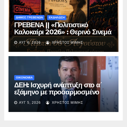
ΔΗΜΟΣ ΓΡΕΒΕΝΩΝ
ΕΚΔΗΛΩΣΗ
ΓΡΕΒΕΝΑ || «Πολιτιστικό
Καλοκαίρι 2026» : Θερινό Σινεμά
με την βραβευμένη ταινία
ΑΥΓ 6, 2026
ΧΡΉΣΤΟΣ ΜΊΜΗΣ
«Μικρές Ανάσες».
ΟΙΚΟΝΟΜΙΑ
ΔΕΗ: Ισχυρή ανάπτυξη στο α΄
εξάμηνο με προσαρμοσμένο
EBITDA στα €1,2 δισ.
ΑΥΓ 5, 2026
ΧΡΉΣΤΟΣ ΜΊΜΗΣ