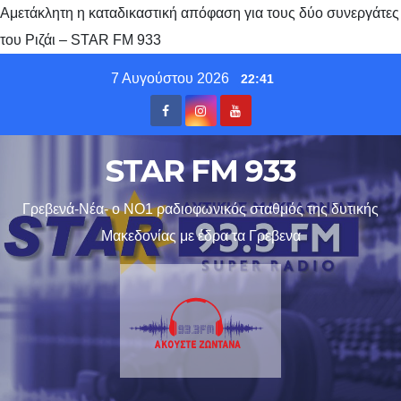
Αμετάκλητη η καταδικαστική απόφαση για τους δύο συνεργάτες
του Ριζάι – STAR FM 933
Skip
7 Αυγούστου 2026
22:41
to
content
STAR FM 933
Γρεβενά-Νέα- ο ΝΟ1 ραδιοφωνικός σταθμός της δυτικής
Μακεδονίας με έδρα τα Γρεβενα