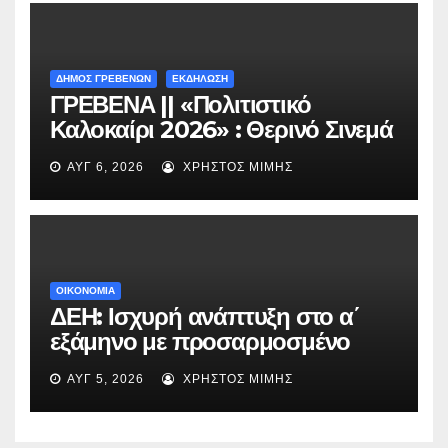
ΔΗΜΟΣ ΓΡΕΒΕΝΩΝ
ΕΚΔΗΛΩΣΗ
ΓΡΕΒΕΝΑ || «Πολιτιστικό
Καλοκαίρι 2026» : Θερινό Σινεμά
με την βραβευμένη ταινία
ΑΥΓ 6, 2026
ΧΡΉΣΤΟΣ ΜΊΜΗΣ
«Μικρές Ανάσες».
ΟΙΚΟΝΟΜΙΑ
ΔΕΗ: Ισχυρή ανάπτυξη στο α΄
εξάμηνο με προσαρμοσμένο
EBITDA στα €1,2 δισ.
ΑΥΓ 5, 2026
ΧΡΉΣΤΟΣ ΜΊΜΗΣ