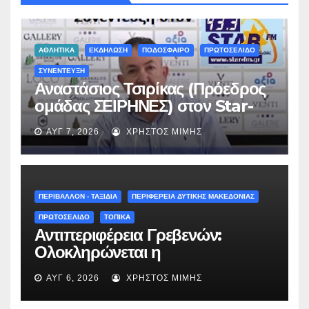
ΑΘΛΗΤΙΚΑ
ΕΚΔΗΛΩΣΗ
ΠΟΔΟΣΦΑΙΡΟ
ΠΡΩΤΟΣΕΛΙΔΟ
ΣΥΝΕΝΤΕΥΞΗ
Αναστάσιος Τσιρίκας (Πρόεδρος
ομάδας ΣΕΙΡΗΝΕΣ) στον Star-
fm 93.3: «Το όνειρο έγινε
ΑΥΓ 7, 2026
ΧΡΉΣΤΟΣ ΜΊΜΗΣ
πραγματικότητα – Σας
περιμένουμε όλους το Σάββατο
στη Μυρσίνα Γρεβενών !» –
(audio)
ΠΕΡΙΒΑΛΛΟΝ - ΤΑΞΙΔΙΑ
ΠΕΡΙΦΕΡΕΙΑ ΔΥΤΙΚΗΣ ΜΑΚΕΔΟΝΙΑΣ
ΠΡΩΤΟΣΕΛΙΔΟ
ΤΟΠΙΚΑ
Αντιπεριφέρεια Γρεβενών:
Ολοκληρώνεται η
ασφαλτόστρωση της οδού
ΑΥΓ 6, 2026
ΧΡΉΣΤΟΣ ΜΊΜΗΣ
Περιβόλι – Αβδέλλα