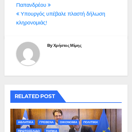
άρθρων
Παπανδρέου
Υπουργός υπέβαλε πλαστή δήλωση
κληρονομιάς!
By
Χρήστος Μίμης
RELATED POST
ΑΘΛΗΤΙΚΑ
ΓΡΕΒΕΝΑ
ΟΙΚΟΝΟΜΙΑ
ΠΟΛΙΤΙΚΗ
ΠΡΩΤΟΣΕΛΙΔΟ
ΤΟΠΙΚΑ