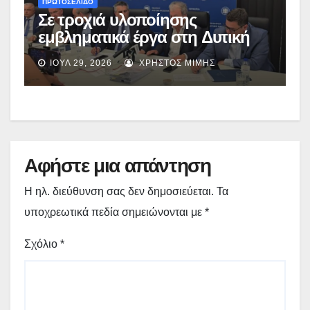
ΠΡΩΤΟΣΕΛΙΔΟ
Σε τροχιά υλοποίησης
εμβληματικά έργα στη Δυτική
Μακεδονία: Ο απολογισμός του
ΙΟΎΛ 29, 2026
ΧΡΉΣΤΟΣ ΜΊΜΗΣ
Γιώργου Αμανατίδη μετά την
κυβερνητική περιοδεία –
(video)
Αφήστε μια απάντηση
Η ηλ. διεύθυνση σας δεν δημοσιεύεται.
Τα
υποχρεωτικά πεδία σημειώνονται με
*
Σχόλιο
*