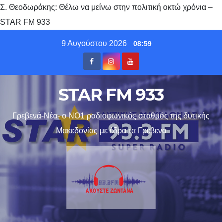
Σ. Θεοδωράκης: Θέλω να μείνω στην πολιτική οκτώ χρόνια –
STAR FM 933
Skip
9 Αυγούστου 2026
08:59
to
content
STAR FM 933
Γρεβενά-Νέα- ο ΝΟ1 ραδιοφωνικός σταθμός της δυτικής
Μακεδονίας με έδρα τα Γρεβενα