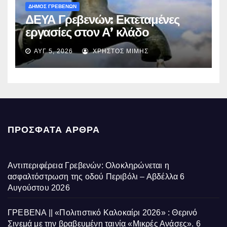
ΔΗΜΟΣ ΓΡΕΒΕΝΩΝ
ΔΕΥΑ Γρεβενών: Εκτεταμένες
εργασίες στον Α’ κλάδο
ύδρευσης – Ποιες περιοχές
ΑΥΓ 5, 2026
ΧΡΉΣΤΟΣ ΜΊΜΗΣ
επηρεάζονται την Πέμπτη
ΠΡΌΣΦΑΤΑ ΆΡΘΡΑ
Αντιπεριφέρεια Γρεβενών: Ολοκληρώνεται η
ασφαλτόστρωση της οδού Περιβόλι – Αβδέλλα
6
Αυγούστου 2026
ΓΡΕΒΕΝΑ || «Πολιτιστικό Καλοκαίρι 2026» : Θερινό
Σινεμά με την βραβευμένη ταινία «Μικρές Ανάσες».
6