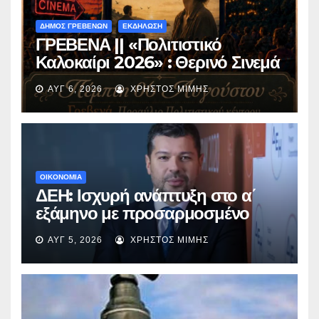
ΔΗΜΟΣ ΓΡΕΒΕΝΩΝ
ΕΚΔΗΛΩΣΗ
ΓΡΕΒΕΝΑ || «Πολιτιστικό
Καλοκαίρι 2026» : Θερινό Σινεμά
με την βραβευμένη ταινία
ΑΥΓ 6, 2026
ΧΡΉΣΤΟΣ ΜΊΜΗΣ
«Μικρές Ανάσες».
ΟΙΚΟΝΟΜΙΑ
ΔΕΗ: Ισχυρή ανάπτυξη στο α΄
εξάμηνο με προσαρμοσμένο
EBITDA στα €1,2 δισ.
ΑΥΓ 5, 2026
ΧΡΉΣΤΟΣ ΜΊΜΗΣ