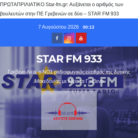
ΠΡΩΤΑΠΡΙΛΙΑΤΙΚΟ Star-fm.gr: Αυξάνεται ο αριθμός των
βουλευτών στην ΠΕ Γρεβενών σε δύο – STAR FM 933
Skip
7 Αυγούστου 2026
00:13
to
content
STAR FM 933
Γρεβενά-Νέα- ο ΝΟ1 ραδιοφωνικός σταθμός της δυτικής
Μακεδονίας με έδρα τα Γρεβενα