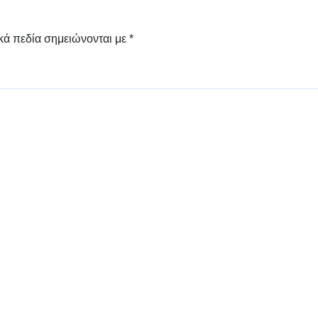
Γρεβενών «Μίλτος
Τεντόγλου»
κά πεδία σημειώνονται με
*