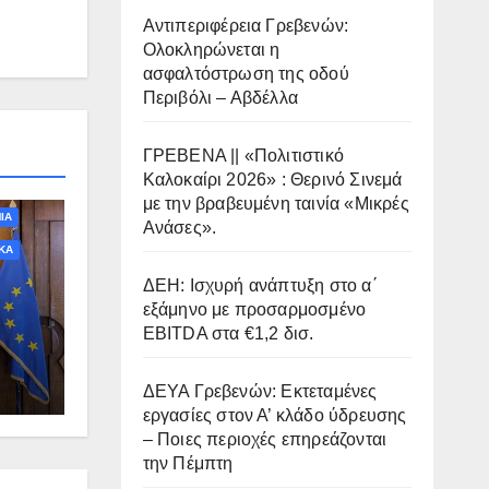
Αντιπεριφέρεια Γρεβενών:
Ολοκληρώνεται η
ασφαλτόστρωση της οδού
Περιβόλι – Αβδέλλα
ΓΡΕΒΕΝΑ || «Πολιτιστικό
Καλοκαίρι 2026» : Θερινό Σινεμά
με την βραβευμένη ταινία «Μικρές
ΙΑ
Ανάσες».
ΚΑ
ΔΕΗ: Ισχυρή ανάπτυξη στο α΄
εξάμηνο με προσαρμοσμένο
EBITDA στα €1,2 δισ.
τη
ΔΕΥΑ Γρεβενών: Εκτεταμένες
εργασίες στον Α’ κλάδο ύδρευσης
 στο
– Ποιες περιοχές επηρεάζονται
την Πέμπτη