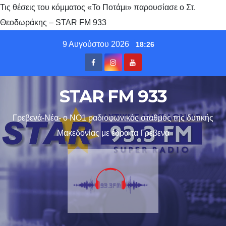
Τις θέσεις του κόμματος «Το Ποτάμι» παρουσίασε ο Στ.
Θεοδωράκης – STAR FM 933
Skip
9 Αυγούστου 2026
18:26
to
content
STAR FM 933
Γρεβενά-Νέα- ο ΝΟ1 ραδιοφωνικός σταθμός της δυτικής
Μακεδονίας με έδρα τα Γρεβενα