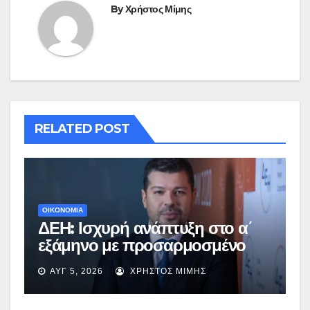
By
Χρήστος Μίμης
RELATED POST
ΟΙΚΟΝΟΜΙΑ
ΔΕΗ: Ισχυρή ανάπτυξη στο α΄
εξάμηνο με προσαρμοσμένο
EBITDA στα €1,2 δισ.
ΑΥΓ 5, 2026
ΧΡΉΣΤΟΣ ΜΊΜΗΣ