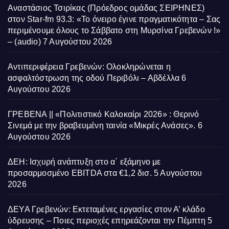
Αναστάσιος Τσιρίκας (Πρόεδρος ομάδας ΣΕΙΡΗΝΕΣ)
στον Star-fm 93.3: «Το όνειρο έγινε πραγματικότητα – Σας
περιμένουμε όλους το Σάββατο στη Μυρσίνα Γρεβενών !»
– (audio)
7 Αυγούστου 2026
Αντιπεριφέρεια Γρεβενών: Ολοκληρώνεται η
ασφαλτόστρωση της οδού Περιβόλι – Αβδέλλα
6
Αυγούστου 2026
ΓΡΕΒΕΝΑ || «Πολιτιστικό Καλοκαίρι 2026» : Θερινό
Σινεμά με την βραβευμένη ταινία «Μικρές Ανάσες».
6
Αυγούστου 2026
ΔΕΗ: Ισχυρή ανάπτυξη στο α΄ εξάμηνο με
προσαρμοσμένο EBITDA στα €1,2 δισ.
5 Αυγούστου
2026
ΔΕΥΑ Γρεβενών: Εκτεταμένες εργασίες στον Α’ κλάδο
ύδρευσης – Ποιες περιοχές επηρεάζονται την Πέμπτη
5