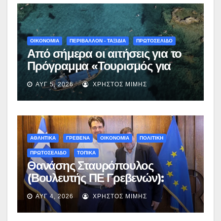
ΟΙΚΟΝΟΜΙΑ
ΠΕΡΙΒΑΛΛΟΝ - ΤΑΞΙΔΙΑ
ΠΡΩΤΟΣΕΛΙΔΟ
Από σήμερα οι αιτήσεις για το
Πρόγραμμα «Τουρισμός για
Όλους 2026-2027» – Πότε λήγει
ΑΥΓ 5, 2026
ΧΡΉΣΤΟΣ ΜΊΜΗΣ
η προσθεσμία
ΑΘΛΗΤΙΚΑ
ΓΡΕΒΕΝΑ
ΟΙΚΟΝΟΜΙΑ
ΠΟΛΙΤΙΚΗ
ΠΡΩΤΟΣΕΛΙΔΟ
ΤΟΠΙΚΑ
Θανάσης Σταυρόπουλος
(Βουλευτής ΠΕ Γρεβενών):
Έκτακτη χρηματοδότηση
ΑΥΓ 4, 2026
ΧΡΉΣΤΟΣ ΜΊΜΗΣ
400.000€ για επιπλέον
εργασίες στο Δημοτικό Στάδιο