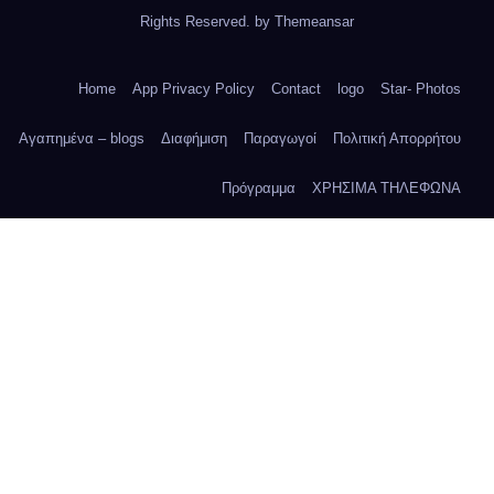
Rights Reserved. by
Themeansar
Home
App Privacy Policy
Contact
logo
Star- Photos
Αγαπημένα – blogs
Διαφήμιση
Παραγωγοί
Πολιτική Απορρήτου
Πρόγραμμα
ΧΡΗΣΙΜΑ ΤΗΛΕΦΩΝΑ