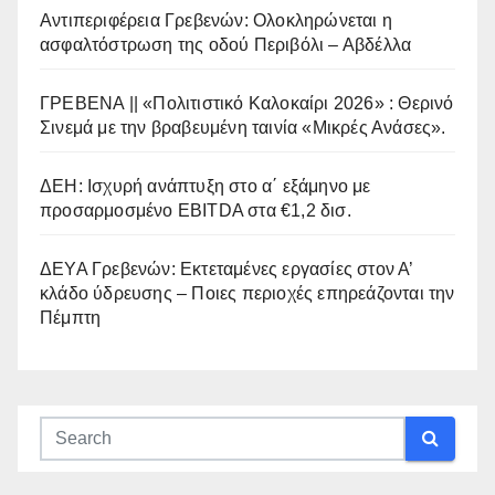
Αντιπεριφέρεια Γρεβενών: Ολοκληρώνεται η
ασφαλτόστρωση της οδού Περιβόλι – Αβδέλλα
ΓΡΕΒΕΝΑ || «Πολιτιστικό Καλοκαίρι 2026» : Θερινό
Σινεμά με την βραβευμένη ταινία «Μικρές Ανάσες».
ΔΕΗ: Ισχυρή ανάπτυξη στο α΄ εξάμηνο με
προσαρμοσμένο EBITDA στα €1,2 δισ.
ΔΕΥΑ Γρεβενών: Εκτεταμένες εργασίες στον Α’
κλάδο ύδρευσης – Ποιες περιοχές επηρεάζονται την
Πέμπτη