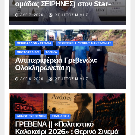
ομάδας ΣΕΙΡΗΝΕΣ) στον Star-
fm 93.3: «Το όνειρο έγινε
ΑΥΓ 7, 2026
ΧΡΉΣΤΟΣ ΜΊΜΗΣ
πραγματικότητα – Σας
περιμένουμε όλους το Σάββατο
στη Μυρσίνα Γρεβενών !» –
(audio)
ΠΕΡΙΒΑΛΛΟΝ - ΤΑΞΙΔΙΑ
ΠΕΡΙΦΕΡΕΙΑ ΔΥΤΙΚΗΣ ΜΑΚΕΔΟΝΙΑΣ
ΠΡΩΤΟΣΕΛΙΔΟ
ΤΟΠΙΚΑ
Αντιπεριφέρεια Γρεβενών:
Ολοκληρώνεται η
ασφαλτόστρωση της οδού
ΑΥΓ 6, 2026
ΧΡΉΣΤΟΣ ΜΊΜΗΣ
Περιβόλι – Αβδέλλα
ΔΗΜΟΣ ΓΡΕΒΕΝΩΝ
ΕΚΔΗΛΩΣΗ
ΓΡΕΒΕΝΑ || «Πολιτιστικό
Καλοκαίρι 2026» : Θερινό Σινεμά