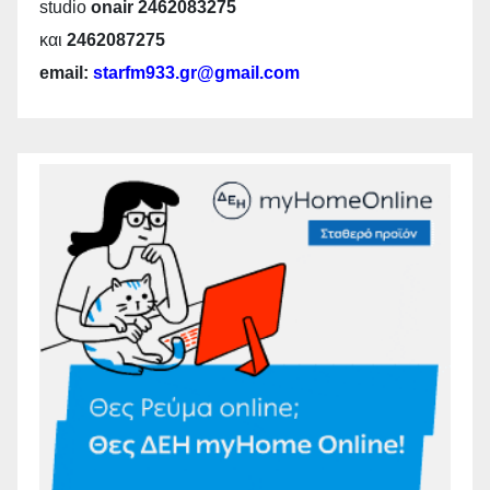
studio
onair 2462083275
και
2462087275
email:
starfm933.gr@gmail.com