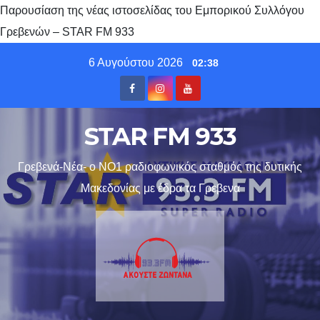
Παρουσίαση της νέας ιστοσελίδας του Εμπορικού Συλλόγου
Γρεβενών – STAR FM 933
Skip
6 Αυγούστου 2026
02:38
to
content
STAR FM 933
Γρεβενά-Νέα- ο ΝΟ1 ραδιοφωνικός σταθμός της δυτικής
Μακεδονίας με έδρα τα Γρεβενα