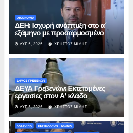
ΟΙΚΟΝΟΜΙΑ
ΔΕΗ: Ισχυρή ανάπτυξη στο α΄
εξάμηνο με προσαρμοσμένο
EBITDA στα €1,2 δισ.
ΑΥΓ 5, 2026
ΧΡΉΣΤΟΣ ΜΊΜΗΣ
ΔΗΜΟΣ ΓΡΕΒΕΝΩΝ
ΔΕΥΑ Γρεβενών: Εκτεταμένες
εργασίες στον Α’ κλάδο
ύδρευσης – Ποιες περιοχές
ΑΥΓ 5, 2026
ΧΡΉΣΤΟΣ ΜΊΜΗΣ
επηρεάζονται την Πέμπτη
ΚΑΣΤΟΡΙΑ
ΠΕΡΙΒΑΛΛΟΝ - ΤΑΞΙΔΙΑ