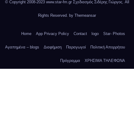
© Copyright 2008-2023 www.star-fm.gr Σχεδιασμός Σιδέρης Γιώργος. All
Rights Reserved. by
Themeansar
Home
App Privacy Policy
Contact
logo
Star- Photos
Αγαπημένα – blogs
Διαφήμιση
Παραγωγοί
Πολιτική Απορρήτου
Πρόγραμμα
ΧΡΗΣΙΜΑ ΤΗΛΕΦΩΝΑ