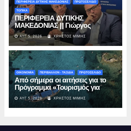
ΠΕΡΙΦΕΡΕΙΑ ΔΥΤΙΚΗΣ ΜΑΚΕΔΟΝΙΑΣ
ΠΡΩΤΟΣΕΛΙΔΟ
ΤΟΠΙΚΑ
ΠΕΡΙΦΕΡΕΙΑ ΔΥΤΙΚΗΣ
ΜΑΚΕΔΟΝΙΑΣ || Γιώργος
Αμανατίδης για Φράγμα
ΑΥΓ 5, 2026
ΧΡΉΣΤΟΣ ΜΊΜΗΣ
Νεστορίου: «Η δέσμευσή μας
γίνεται πράξη με εξασφαλισμένη
χρηματοδότηση»
ΟΙΚΟΝΟΜΙΑ
ΠΕΡΙΒΑΛΛΟΝ - ΤΑΞΙΔΙΑ
ΠΡΩΤΟΣΕΛΙΔΟ
Από σήμερα οι αιτήσεις για το
Πρόγραμμα «Τουρισμός για
Όλους 2026-2027» – Πότε λήγει
ΑΥΓ 5, 2026
ΧΡΉΣΤΟΣ ΜΊΜΗΣ
η προσθεσμία