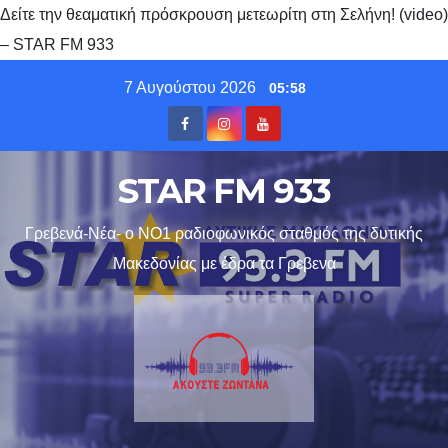
Δείτε την θεαματική πρόσκρουση μετεωρίτη στη Σελήνη! (video)
– STAR FM 933
Skip
7 Αυγούστου 2026
05:58
to
content
STAR FM 933
Γρεβενά-Νέα- ο ΝΟ1 ραδιοφωνικός σταθμός της δυτικής
Μακεδονίας με έδρα τα Γρεβενα