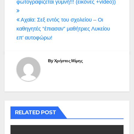
φωτογραφίζεται γυμνή!!! (εικόνες +video))
Αχαϊα: Σεξ εντός του σχολείου – Οι
καθηγητές “έπιασαν” μαθήτριες Λυκείου
επ’ αυτοφώρω!
By
Χρήστος Μίμης
RELATED POST