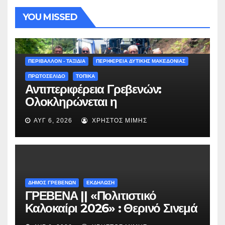
YOU MISSED
ΠΕΡΙΒΑΛΛΟΝ - ΤΑΞΙΔΙΑ
ΠΕΡΙΦΕΡΕΙΑ ΔΥΤΙΚΗΣ ΜΑΚΕΔΟΝΙΑΣ
ΠΡΩΤΟΣΕΛΙΔΟ
ΤΟΠΙΚΑ
Αντιπεριφέρεια Γρεβενών:
Ολοκληρώνεται η
ασφαλτόστρωση της οδού
ΑΥΓ 6, 2026
ΧΡΉΣΤΟΣ ΜΊΜΗΣ
Περιβόλι – Αβδέλλα
ΔΗΜΟΣ ΓΡΕΒΕΝΩΝ
ΕΚΔΗΛΩΣΗ
ΓΡΕΒΕΝΑ || «Πολιτιστικό
Καλοκαίρι 2026» : Θερινό Σινεμά
με την βραβευμένη ταινία