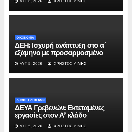
ΑΥΓ 6, 2026
ΧΡΉΣΤΟΣ ΜΊΜΗΣ
«Μικρές Ανάσες».
ΟΙΚΟΝΟΜΙΑ
ΔΕΗ: Ισχυρή ανάπτυξη στο α΄
εξάμηνο με προσαρμοσμένο
EBITDA στα €1,2 δισ.
ΑΥΓ 5, 2026
ΧΡΉΣΤΟΣ ΜΊΜΗΣ
ΔΗΜΟΣ ΓΡΕΒΕΝΩΝ
ΔΕΥΑ Γρεβενών: Εκτεταμένες
εργασίες στον Α’ κλάδο
ύδρευσης – Ποιες περιοχές
ΑΥΓ 5, 2026
ΧΡΉΣΤΟΣ ΜΊΜΗΣ
επηρεάζονται την Πέμπτη