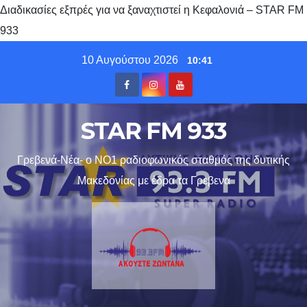
Διαδικασίες εξπρές για να ξαναχτιστεί η Κεφαλονιά – STAR FM
933
Skip
10 Αυγούστου 2026
10:41
to
content
STAR FM 933
Γρεβενά-Νέα- ο ΝΟ1 ραδιοφωνικός σταθμός της δυτικής
Μακεδονίας με έδρα τα Γρεβενα