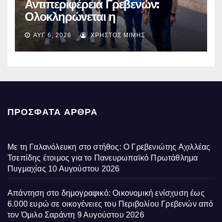
Αντιπεριφέρεια Γρεβενών:
Ολοκληρώνεται η
ασφαλτόστρωση της οδού
ΑΥΓ 6, 2026
ΧΡΉΣΤΟΣ ΜΊΜΗΣ
Περιβόλι – Αβδέλλα
ΠΡΌΣΦΑΤΑ ΆΡΘΡΑ
Με τη Γαλανόλευκη στο στήθος: Ο Γρεβενιώτης Αχιλλέας
Τσεπίδης έτοιμος για το Πανευρωπαϊκό Πρωτάθλημα
Πυγμαχίας
10 Αυγούστου 2026
Απάντηση στο δημογραφικό: Οικονομική ενίσχυση έως
6.000 ευρώ σε οικογένειες του Περιβολίου Γρεβενών από
τον Όμιλο Σαράντη
9 Αυγούστου 2026