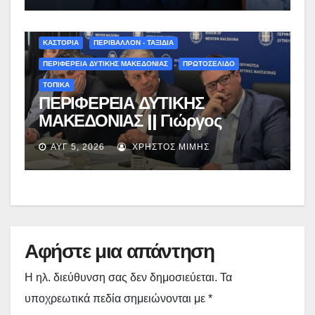
ΚΑΣΤΟΡΙΑ
ΠΕΡΙΒΑΛΛΟΝ - ΤΑΞΙΔΙΑ
ΠΕΡΙΦΕΡΕΙΑ ΔΥΤΙΚΗΣ ΜΑΚΕΔΟΝΙΑΣ
ΠΡΩΤΟΣΕΛΙΔΟ
ΤΟΠΙΚΑ
ΠΕΡΙΦΕΡΕΙΑ ΔΥΤΙΚΗΣ
ΜΑΚΕΔΟΝΙΑΣ || Γιώργος
Αμανατίδης για Φράγμα
ΑΥΓ 5, 2026
ΧΡΉΣΤΟΣ ΜΊΜΗΣ
Νεστορίου: «Η δέσμευσή μας
γίνεται πράξη με εξασφαλισμένη
χρηματοδότηση»
Αφήστε μια απάντηση
Η ηλ. διεύθυνση σας δεν δημοσιεύεται.
Τα
υποχρεωτικά πεδία σημειώνονται με
*