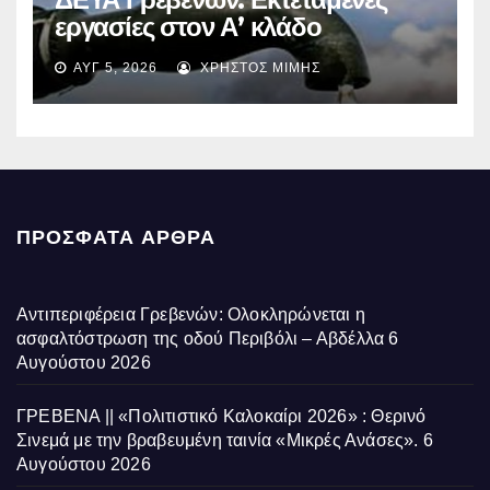
εργασίες στον Α’ κλάδο
ύδρευσης – Ποιες περιοχές
ΑΥΓ 5, 2026
ΧΡΉΣΤΟΣ ΜΊΜΗΣ
επηρεάζονται την Πέμπτη
ΠΡΌΣΦΑΤΑ ΆΡΘΡΑ
Αντιπεριφέρεια Γρεβενών: Ολοκληρώνεται η
ασφαλτόστρωση της οδού Περιβόλι – Αβδέλλα
6
Αυγούστου 2026
ΓΡΕΒΕΝΑ || «Πολιτιστικό Καλοκαίρι 2026» : Θερινό
Σινεμά με την βραβευμένη ταινία «Μικρές Ανάσες».
6
Αυγούστου 2026