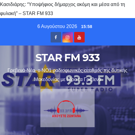
Κασιδιάρης: “Υποψήφιος δήμαρχος ακόμη και μέσα από τη
φυλακή” – STAR FM 933
Skip
6 Αυγούστου 2026
15:58
to
content
STAR FM 933
Γρεβενά-Νέα- ο ΝΟ1 ραδιοφωνικός σταθμός της δυτικής
Μακεδονίας με έδρα τα Γρεβενα