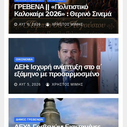
ΓΡΕΒΕΝΑ || «Πολιτιστικό
Καλοκαίρι 2026» : Θερινό Σινεμά
με την βραβευμένη ταινία
ΑΥΓ 6, 2026
ΧΡΉΣΤΟΣ ΜΊΜΗΣ
«Μικρές Ανάσες».
ΟΙΚΟΝΟΜΙΑ
ΔΕΗ: Ισχυρή ανάπτυξη στο α΄
εξάμηνο με προσαρμοσμένο
EBITDA στα €1,2 δισ.
ΑΥΓ 5, 2026
ΧΡΉΣΤΟΣ ΜΊΜΗΣ
ΔΗΜΟΣ ΓΡΕΒΕΝΩΝ
ΔΕΥΑ Γρεβενών: Εκτεταμένες