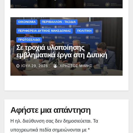
Γρεβενά μετά από συζήτηση με
τον Αναπληρωτή Υπουργό
Εθνικής Οικονομίας και
Οικονομικών, Νίκο Παπαθανάση
ΟΙΚΟΝΟΜΙΑ
ΠΕΡΙΒΑΛΛΟΝ - ΤΑΞΙΔΙΑ
ΠΕΡΙΦΕΡΕΙΑ ΔΥΤΙΚΗΣ ΜΑΚΕΔΟΝΙΑΣ
ΠΟΛΙΤΙΚΗ
ΠΡΩΤΟΣΕΛΙΔΟ
Σε τροχιά υλοποίησης
εμβληματικά έργα στη Δυτική
Μακεδονία: Ο απολογισμός του
ΙΟΎΛ 29, 2026
ΧΡΉΣΤΟΣ ΜΊΜΗΣ
Γιώργου Αμανατίδη μετά την
κυβερνητική περιοδεία –
(video)
Αφήστε μια απάντηση
Η ηλ. διεύθυνση σας δεν δημοσιεύεται.
Τα
υποχρεωτικά πεδία σημειώνονται με
*