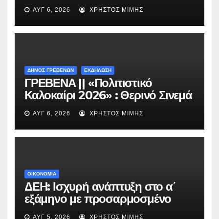
ασφαλτόστρωση της οδού
ΑΥΓ 6, 2026
ΧΡΉΣΤΟΣ ΜΊΜΗΣ
Περιβόλι – Αβδέλλα
ΔΗΜΟΣ ΓΡΕΒΕΝΩΝ
ΕΚΔΗΛΩΣΗ
ΓΡΕΒΕΝΑ || «Πολιτιστικό
Καλοκαίρι 2026» : Θερινό Σινεμά
με την βραβευμένη ταινία
ΑΥΓ 6, 2026
ΧΡΉΣΤΟΣ ΜΊΜΗΣ
«Μικρές Ανάσες».
ΟΙΚΟΝΟΜΙΑ
ΔΕΗ: Ισχυρή ανάπτυξη στο α΄
εξάμηνο με προσαρμοσμένο
EBITDA στα €1,2 δισ.
ΑΥΓ 5, 2026
ΧΡΉΣΤΟΣ ΜΊΜΗΣ