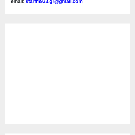
email:
starfm933.gr@gmail.com