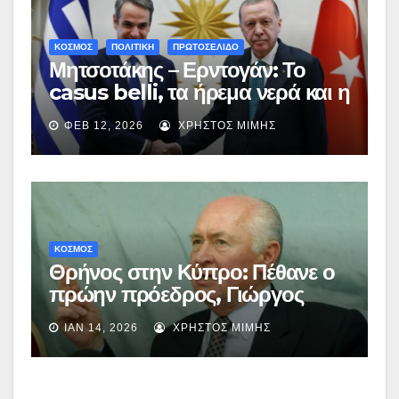
ΚΟΣΜΟΣ
ΠΟΛΙΤΙΚΗ
ΠΡΩΤΟΣΕΛΙΔΟ
Μητσοτάκης – Ερντογάν: Το
casus belli, τα ήρεμα νερά και η
διατήρηση θετικού κλίματος
ΦΕΒ 12, 2026
ΧΡΉΣΤΟΣ ΜΊΜΗΣ
ΚΟΣΜΟΣ
Θρήνος στην Κύπρο: Πέθανε ο
πρώην πρόεδρος, Γιώργος
Βασιλείου
ΙΑΝ 14, 2026
ΧΡΉΣΤΟΣ ΜΊΜΗΣ