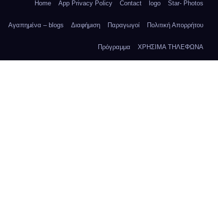
Home
App Privacy Policy
Contact
logo
Star- Photos
Αγαπημένα – blogs
Διαφήμιση
Παραγωγοί
Πολιτική Απορρήτου
Πρόγραμμα
ΧΡΗΣΙΜΑ ΤΗΛΕΦΩΝΑ