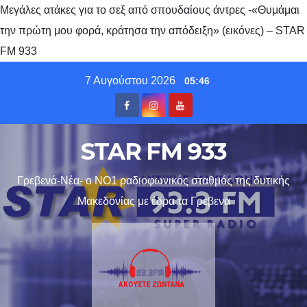
Μεγάλες ατάκες για το σεξ από σπουδαίους άντρες -«Θυμάμαι
την πρώτη μου φορά, κράτησα την απόδειξη» (εικόνες) – STAR
FM 933
Skip
7 Αυγούστου 2026
05:46
to
content
STAR FM 933
Γρεβενά-Νέα- ο ΝΟ1 ραδιοφωνικός σταθμός της δυτικής
Μακεδονίας με έδρα τα Γρεβενα