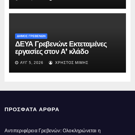
ΔΗΜΟΣ ΓΡΕΒΕΝΩΝ
ΔΕΥΑ Γρεβενών: Εκτεταμένες
εργασίες στον Α’ κλάδο
ύδρευσης – Ποιες περιοχές
ΑΥΓ 5, 2026
ΧΡΉΣΤΟΣ ΜΊΜΗΣ
επηρεάζονται την Πέμπτη
ΠΡΌΣΦΑΤΑ ΆΡΘΡΑ
Αντιπεριφέρεια Γρεβενών: Ολοκληρώνεται η