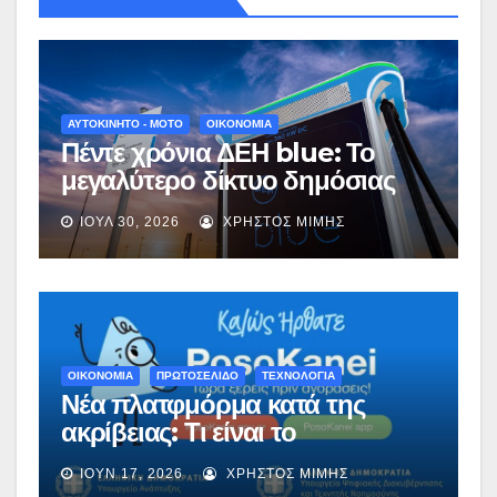
ΑΥΤΟΚΙΝΗΤΟ - ΜΟΤΟ
ΟΙΚΟΝΟΜΙΑ
Πέντε χρόνια ΔΕΗ blue: Το
μεγαλύτερο δίκτυο δημόσιας
φόρτισης στην Ελλάδα που
ΙΟΎΛ 30, 2026
ΧΡΉΣΤΟΣ ΜΊΜΗΣ
επεκτείνεται δυναμικά στη
Νοτιοανατολική Ευρώπη
ΟΙΚΟΝΟΜΙΑ
ΠΡΩΤΟΣΕΛΙΔΟ
ΤΕΧΝΟΛΟΓΙΑ
Νέα πλατφμόρμα κατά της
ακρίβειας: Τι είναι το
PosoKanei – Πώς λειτουργεί
ΙΟΎΝ 17, 2026
ΧΡΉΣΤΟΣ ΜΊΜΗΣ