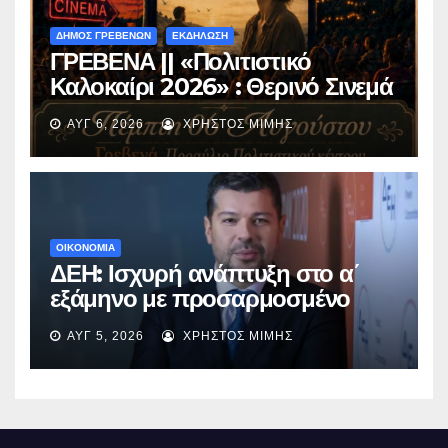
ΔΗΜΟΣ ΓΡΕΒΕΝΩΝ
ΕΚΔΗΛΩΣΗ
ΓΡΕΒΕΝΑ || «Πολιτιστικό
Καλοκαίρι 2026» : Θερινό Σινεμά
με την βραβευμένη ταινία
ΑΥΓ 6, 2026
ΧΡΉΣΤΟΣ ΜΊΜΗΣ
«Μικρές Ανάσες».
ΟΙΚΟΝΟΜΙΑ
ΔΕΗ: Ισχυρή ανάπτυξη στο α΄
εξάμηνο με προσαρμοσμένο
EBITDA στα €1,2 δισ.
ΑΥΓ 5, 2026
ΧΡΉΣΤΟΣ ΜΊΜΗΣ