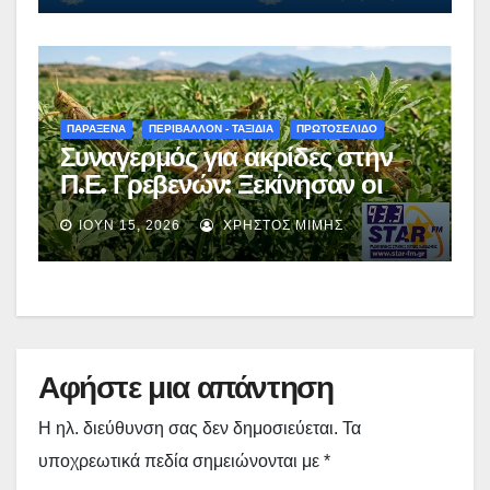
ΠΑΡΑΞΕΝΑ
ΠΕΡΙΒΑΛΛΟΝ - ΤΑΞΙΔΙΑ
ΠΡΩΤΟΣΕΛΙΔΟ
Συναγερμός για ακρίδες στην
Π.Ε. Γρεβενών: Ξεκίνησαν οι
ψεκασμοί – Αναλυτικές οδηγίες
ΙΟΎΝ 15, 2026
ΧΡΉΣΤΟΣ ΜΊΜΗΣ
προς τους αγρότες
Αφήστε μια απάντηση
Η ηλ. διεύθυνση σας δεν δημοσιεύεται.
Τα
υποχρεωτικά πεδία σημειώνονται με
*