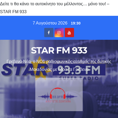
Δείτε τι θα κάνει το αυτοκίνητο του μέλλοντος… μόνο του! –
STAR FM 933
Skip
7 Αυγούστου 2026
19:30
to
content
STAR FM 933
Γρεβενά-Νέα- ο ΝΟ1 ραδιοφωνικός σταθμός της δυτικής
Μακεδονίας με έδρα τα Γρεβενα