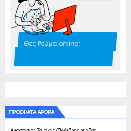
ΠΡΌΣΦΑΤΑ ΆΡΘΡΑ
Αναστάσιος Τσιρίκας (Πρόεδρος ομάδας