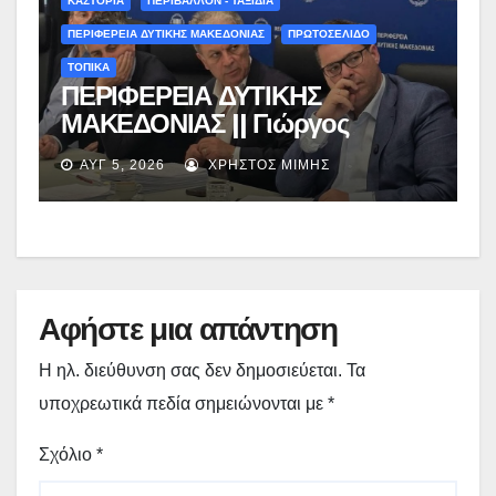
ΚΑΣΤΟΡΙΑ
ΠΕΡΙΒΑΛΛΟΝ - ΤΑΞΙΔΙΑ
ΠΕΡΙΦΕΡΕΙΑ ΔΥΤΙΚΗΣ ΜΑΚΕΔΟΝΙΑΣ
ΠΡΩΤΟΣΕΛΙΔΟ
ΤΟΠΙΚΑ
ΠΕΡΙΦΕΡΕΙΑ ΔΥΤΙΚΗΣ
ΜΑΚΕΔΟΝΙΑΣ || Γιώργος
Αμανατίδης για Φράγμα
ΑΥΓ 5, 2026
ΧΡΉΣΤΟΣ ΜΊΜΗΣ
Νεστορίου: «Η δέσμευσή μας
γίνεται πράξη με εξασφαλισμένη
χρηματοδότηση»
Αφήστε μια απάντηση
Η ηλ. διεύθυνση σας δεν δημοσιεύεται.
Τα
υποχρεωτικά πεδία σημειώνονται με
*
Σχόλιο
*