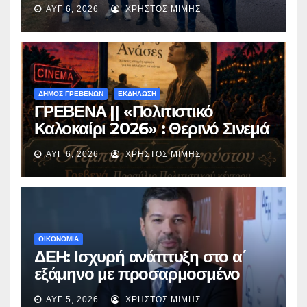
ασφαλτόστρωση της οδού
ΑΥΓ 6, 2026
ΧΡΉΣΤΟΣ ΜΊΜΗΣ
Περιβόλι – Αβδέλλα
ΔΗΜΟΣ ΓΡΕΒΕΝΩΝ
ΕΚΔΗΛΩΣΗ
ΓΡΕΒΕΝΑ || «Πολιτιστικό
Καλοκαίρι 2026» : Θερινό Σινεμά
με την βραβευμένη ταινία
ΑΥΓ 6, 2026
ΧΡΉΣΤΟΣ ΜΊΜΗΣ
«Μικρές Ανάσες».
ΟΙΚΟΝΟΜΙΑ
ΔΕΗ: Ισχυρή ανάπτυξη στο α΄
εξάμηνο με προσαρμοσμένο
EBITDA στα €1,2 δισ.
ΑΥΓ 5, 2026
ΧΡΉΣΤΟΣ ΜΊΜΗΣ