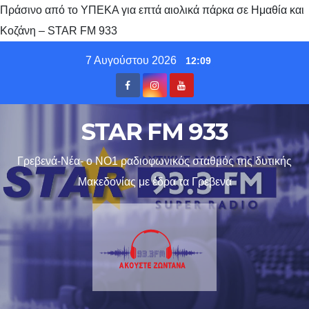
Πράσινο από το ΥΠΕΚΑ για επτά αιολικά πάρκα σε Ημαθία και
Κοζάνη – STAR FM 933
Skip
7 Αυγούστου 2026
12:09
to
content
STAR FM 933
Γρεβενά-Νέα- ο ΝΟ1 ραδιοφωνικός σταθμός της δυτικής
Μακεδονίας με έδρα τα Γρεβενα