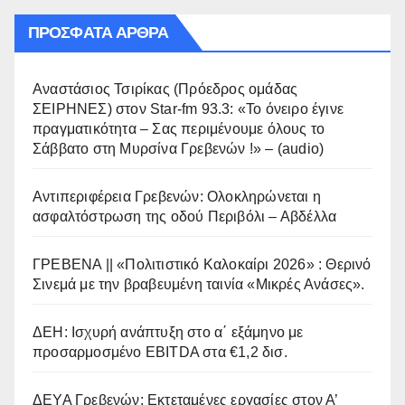
ΠΡΌΣΦΑΤΑ ΆΡΘΡΑ
Αναστάσιος Τσιρίκας (Πρόεδρος ομάδας
ΣΕΙΡΗΝΕΣ) στον Star-fm 93.3: «Το όνειρο έγινε
πραγματικότητα – Σας περιμένουμε όλους το
Σάββατο στη Μυρσίνα Γρεβενών !» – (audio)
Αντιπεριφέρεια Γρεβενών: Ολοκληρώνεται η
ασφαλτόστρωση της οδού Περιβόλι – Αβδέλλα
ΓΡΕΒΕΝΑ || «Πολιτιστικό Καλοκαίρι 2026» : Θερινό
Σινεμά με την βραβευμένη ταινία «Μικρές Ανάσες».
ΔΕΗ: Ισχυρή ανάπτυξη στο α΄ εξάμηνο με
προσαρμοσμένο EBITDA στα €1,2 δισ.
ΔΕΥΑ Γρεβενών: Εκτεταμένες εργασίες στον Α’