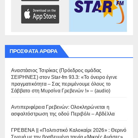
ΠΡΌΣΦΑΤΑ ΆΡΘΡΑ
Αναστάσιος Τσιρίκας (Πρόεδρος ομάδας
ΣΕΙΡΗΝΕΣ) στον Star-fm 93.3: «Το όνειρο έγινε
πραγματικότητα – Σας περιμένουμε όλους το
Σάββατο στη Μυρσίνα Γρεβενών !» – (audio)
Αντιπεριφέρεια Γρεβενών: Ολοκληρώνεται η
ασφαλτόστρωση της οδού Περιβόλι – Αβδέλλα
ΓΡΕΒΕΝΑ || «Πολιτιστικό Καλοκαίρι 2026» : Θερινό
Σινεμά με την βραβευμένη ταινία «Μικρές Ανάσες».