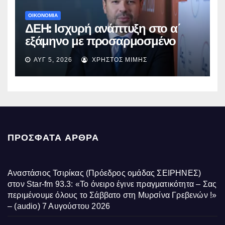
ΟΙΚΟΝΟΜΙΑ
ΔΕΗ: Ισχυρή ανάπτυξη στο α΄
εξάμηνο με προσαρμοσμένο
EBITDA στα €1,2 δισ.
ΑΥΓ 5, 2026
ΧΡΉΣΤΟΣ ΜΊΜΗΣ
ΠΡΌΣΦΑΤΑ ΆΡΘΡΑ
Αναστάσιος Τσιρίκας (Πρόεδρος ομάδας ΣΕΙΡΗΝΕΣ)
στον Star-fm 93.3: «Το όνειρο έγινε πραγματικότητα – Σας
περιμένουμε όλους το Σάββατο στη Μυρσίνα Γρεβενών !»
– (audio)
7 Αυγούστου 2026