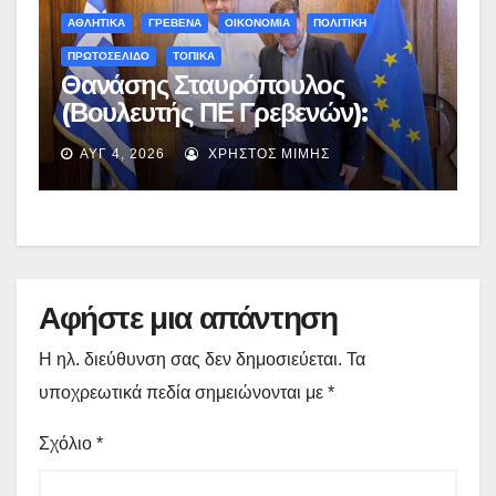
ΑΘΛΗΤΙΚΑ
ΓΡΕΒΕΝΑ
ΟΙΚΟΝΟΜΙΑ
ΠΟΛΙΤΙΚΗ
ΠΡΩΤΟΣΕΛΙΔΟ
ΤΟΠΙΚΑ
Θανάσης Σταυρόπουλος
(Βουλευτής ΠΕ Γρεβενών):
Έκτακτη χρηματοδότηση
ΑΥΓ 4, 2026
ΧΡΉΣΤΟΣ ΜΊΜΗΣ
400.000€ για επιπλέον
εργασίες στο Δημοτικό Στάδιο
Γρεβενών «Μίλτος Τεντόγλου»
Αφήστε μια απάντηση
Η ηλ. διεύθυνση σας δεν δημοσιεύεται.
Τα
υποχρεωτικά πεδία σημειώνονται με
*
Σχόλιο
*