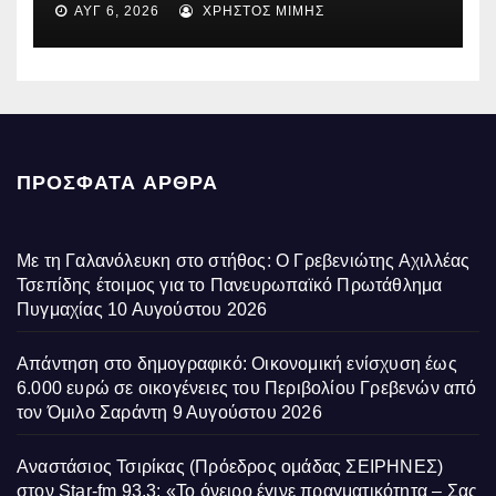
ΑΥΓ 6, 2026
ΧΡΉΣΤΟΣ ΜΊΜΗΣ
Περιβόλι – Αβδέλλα
ΠΡΌΣΦΑΤΑ ΆΡΘΡΑ
Με τη Γαλανόλευκη στο στήθος: Ο Γρεβενιώτης Αχιλλέας
Τσεπίδης έτοιμος για το Πανευρωπαϊκό Πρωτάθλημα
Πυγμαχίας
10 Αυγούστου 2026
Απάντηση στο δημογραφικό: Οικονομική ενίσχυση έως
6.000 ευρώ σε οικογένειες του Περιβολίου Γρεβενών από
τον Όμιλο Σαράντη
9 Αυγούστου 2026
Αναστάσιος Τσιρίκας (Πρόεδρος ομάδας ΣΕΙΡΗΝΕΣ)
στον Star-fm 93.3: «Το όνειρο έγινε πραγματικότητα – Σας