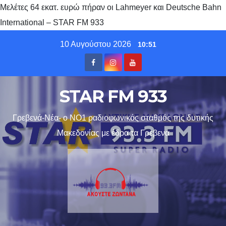
Mελέτες 64 εκατ. ευρώ πήραν οι Lahmeyer και Deutsche Bahn
International – STAR FM 933
Skip
10 Αυγούστου 2026
10:51
to
content
STAR FM 933
Γρεβενά-Νέα- ο ΝΟ1 ραδιοφωνικός σταθμός της δυτικής
Μακεδονίας με έδρα τα Γρεβενα