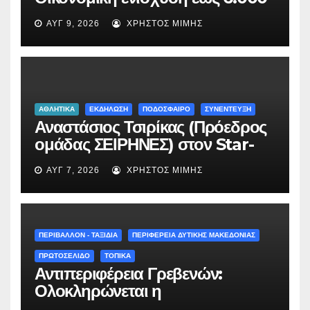
ευρώ σε οικογένειες του
ΑΥΓ 9, 2026
ΧΡΉΣΤΟΣ ΜΊΜΗΣ
Περιβολίου Γρεβενών από τον
Όμιλο Σαράντη
ΑΘΛΗΤΙΚΑ
ΕΚΔΗΛΩΣΗ
ΠΟΔΟΣΦΑΙΡΟ
ΣΥΝΕΝΤΕΥΞΗ
Αναστάσιος Τσιρίκας (Πρόεδρος
ομάδας ΣΕΙΡΗΝΕΣ) στον Star-
fm 93.3: «Το όνειρο έγινε
ΑΥΓ 7, 2026
ΧΡΉΣΤΟΣ ΜΊΜΗΣ
πραγματικότητα – Σας
περιμένουμε όλους το Σάββατο
στη Μυρσίνα Γρεβενών !» –
(audio)
ΠΕΡΙΒΑΛΛΟΝ - ΤΑΞΙΔΙΑ
ΠΕΡΙΦΕΡΕΙΑ ΔΥΤΙΚΗΣ ΜΑΚΕΔΟΝΙΑΣ
ΠΡΩΤΟΣΕΛΙΔΟ
ΤΟΠΙΚΑ
Αντιπεριφέρεια Γρεβενών:
Ολοκληρώνεται η
ασφαλτόστρωση της οδού