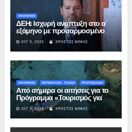
ΟΙΚΟΝΟΜΙΑ
ΔΕΗ: Ισχυρή ανάπτυξη στο α΄
εξάμηνο με προσαρμοσμένο
EBITDA στα €1,2 δισ.
ΑΥΓ 5, 2026
ΧΡΉΣΤΟΣ ΜΊΜΗΣ
ΟΙΚΟΝΟΜΙΑ
ΠΕΡΙΒΑΛΛΟΝ - ΤΑΞΙΔΙΑ
ΠΡΩΤΟΣΕΛΙΔΟ
Από σήμερα οι αιτήσεις για το
Πρόγραμμα «Τουρισμός για
Όλους 2026-2027» – Πότε λήγει
ΑΥΓ 5, 2026
ΧΡΉΣΤΟΣ ΜΊΜΗΣ
η προσθεσμία