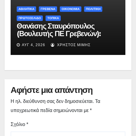
ΑΘΛΗΤΙΚΑ
ΓΡΕΒΕΝΑ
ΟΙΚΟΝΟΜΙΑ
ΠΟΛΙΤΙΚΗ
ΠΡΩΤΟΣΕΛΙΔΟ
ΤΟΠΙΚΑ
Θανάσης Σταυρόπουλος
(Βουλευτής ΠΕ Γρεβενών):
Έκτακτη χρηματοδότηση
ΑΥΓ 4, 2026
ΧΡΉΣΤΟΣ ΜΊΜΗΣ
400.000€ για επιπλέον
εργασίες στο Δημοτικό Στάδιο
Γρεβενών «Μίλτος Τεντόγλου»
Αφήστε μια απάντηση
Η ηλ. διεύθυνση σας δεν δημοσιεύεται.
Τα
υποχρεωτικά πεδία σημειώνονται με
*
Σχόλιο
*