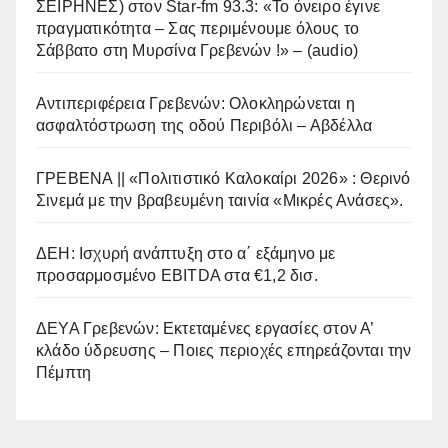
ΣΕΙΡΗΝΕΣ) στον Star-fm 93.3: «Το όνειρο έγινε
πραγματικότητα – Σας περιμένουμε όλους το
Σάββατο στη Μυρσίνα Γρεβενών !» – (audio)
Αντιπεριφέρεια Γρεβενών: Ολοκληρώνεται η
ασφαλτόστρωση της οδού Περιβόλι – Αβδέλλα
ΓΡΕΒΕΝΑ || «Πολιτιστικό Καλοκαίρι 2026» : Θερινό
Σινεμά με την βραβευμένη ταινία «Μικρές Ανάσες».
ΔΕΗ: Ισχυρή ανάπτυξη στο α΄ εξάμηνο με
προσαρμοσμένο EBITDA στα €1,2 δισ.
ΔΕΥΑ Γρεβενών: Εκτεταμένες εργασίες στον Α’
κλάδο ύδρευσης – Ποιες περιοχές επηρεάζονται την
Πέμπτη