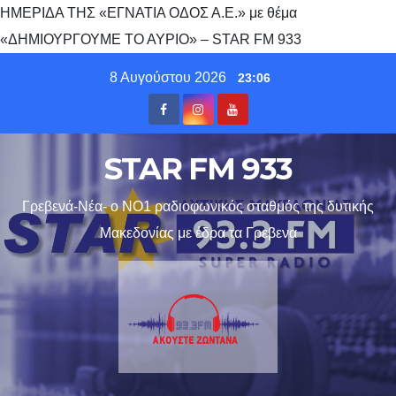
ΗΜΕΡΙΔΑ ΤΗΣ «ΕΓΝΑΤΙΑ ΟΔΟΣ Α.Ε.» με θέμα
«ΔΗΜΙΟΥΡΓΟΥΜΕ ΤΟ ΑΥΡΙΟ» – STAR FM 933
Skip
8 Αυγούστου 2026
23:06
to
content
STAR FM 933
Γρεβενά-Νέα- ο ΝΟ1 ραδιοφωνικός σταθμός της δυτικής
Μακεδονίας με έδρα τα Γρεβενα