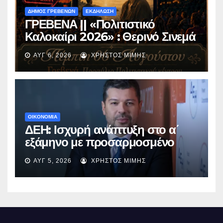
ΔΗΜΟΣ ΓΡΕΒΕΝΩΝ
ΕΚΔΗΛΩΣΗ
ΓΡΕΒΕΝΑ || «Πολιτιστικό
Καλοκαίρι 2026» : Θερινό Σινεμά
με την βραβευμένη ταινία
ΑΥΓ 6, 2026
ΧΡΉΣΤΟΣ ΜΊΜΗΣ
«Μικρές Ανάσες».
ΟΙΚΟΝΟΜΙΑ
ΔΕΗ: Ισχυρή ανάπτυξη στο α΄
εξάμηνο με προσαρμοσμένο
EBITDA στα €1,2 δισ.
ΑΥΓ 5, 2026
ΧΡΉΣΤΟΣ ΜΊΜΗΣ