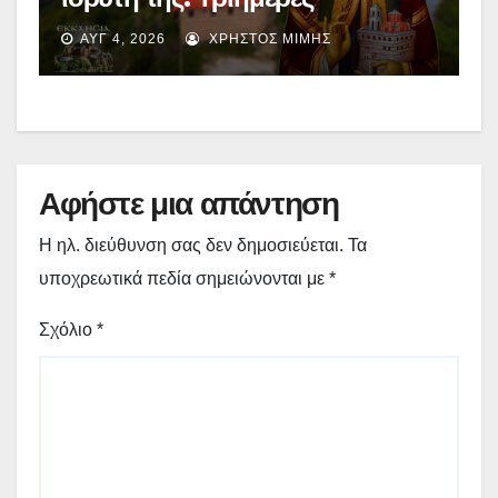
λατρευτικές εκδηλώσεις
ΑΥΓ 4, 2026
ΧΡΉΣΤΟΣ ΜΊΜΗΣ
παρουσία εκπροσώπου του
Οικουμενικού Πατριάρχη
Αφήστε μια απάντηση
Η ηλ. διεύθυνση σας δεν δημοσιεύεται.
Τα
υποχρεωτικά πεδία σημειώνονται με
*
Σχόλιο
*