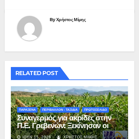
By
Χρήστος Μίμης
RELATED POST
ΠΑΡΑΞΕΝΑ
ΠΕΡΙΒΑΛΛΟΝ - ΤΑΞΙΔΙΑ
ΠΡΩΤΟΣΕΛΙΔΟ
Συναγερμός για ακρίδες στην
Π.Ε. Γρεβενών: Ξεκίνησαν οι
ψεκασμοί – Αναλυτικές οδηγίες
ΙΟΎΝ 15, 2026
ΧΡΉΣΤΟΣ ΜΊΜΗΣ