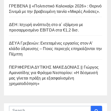
ΓΡΕΒΕΝΑ || «Πολιτιστικό Καλοκαίρι 2026» : Θερινό
Σινεμά με την βραβευμένη ταινία «Μικρές Ανάσες».
ΔΕΗ: Ισχυρή ανάπτυξη στο α΄ εξάμηνο με
προσαρμοσμένο EBITDA στα €1,2 δισ.
ΔΕΥΑ Γρεβενών: Εκτεταμένες εργασίες στον Α’
κλάδο ύδρευσης – Ποιες περιοχές επηρεάζονται την
Πέμπτη
ΠΕΡΙΦΕΡΕΙΑ ΔΥΤΙΚΗΣ ΜΑΚΕΔΟΝΙΑΣ || Γιώργος
Αμανατίδης για Φράγμα Νεστορίου: «Η δέσμευσή
μας γίνεται πράξη με εξασφαλισμένη
χρηματοδότηση»