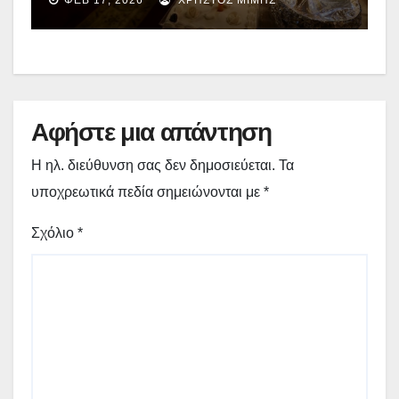
ΦΕΒ 17, 2026
ΧΡΉΣΤΟΣ ΜΊΜΗΣ
για Ναό Κοιμητηρίων
Αφήστε μια απάντηση
Η ηλ. διεύθυνση σας δεν δημοσιεύεται.
Τα
υποχρεωτικά πεδία σημειώνονται με
*
Σχόλιο
*