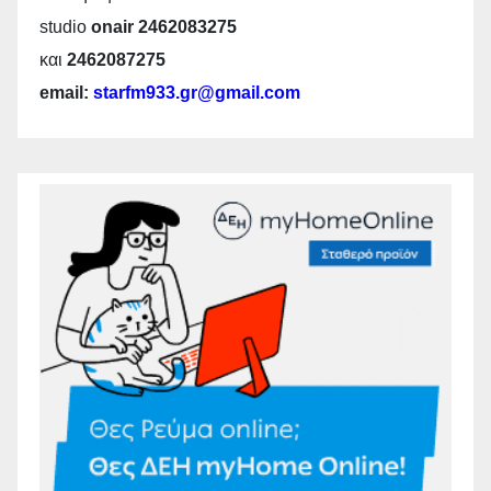
studio
onair 2462083275
και
2462087275
email:
starfm933.gr@gmail.com