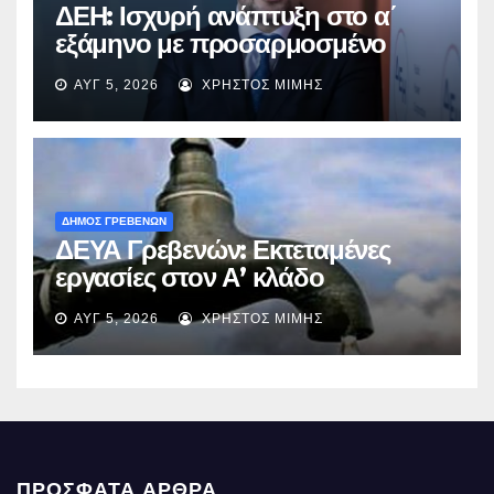
ΔΕΗ: Ισχυρή ανάπτυξη στο α΄
εξάμηνο με προσαρμοσμένο
EBITDA στα €1,2 δισ.
ΑΥΓ 5, 2026
ΧΡΉΣΤΟΣ ΜΊΜΗΣ
ΔΗΜΟΣ ΓΡΕΒΕΝΩΝ
ΔΕΥΑ Γρεβενών: Εκτεταμένες
εργασίες στον Α’ κλάδο
ύδρευσης – Ποιες περιοχές
ΑΥΓ 5, 2026
ΧΡΉΣΤΟΣ ΜΊΜΗΣ
επηρεάζονται την Πέμπτη
ΠΡΌΣΦΑΤΑ ΆΡΘΡΑ