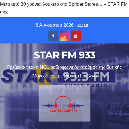
Μετά από 30 χρόνια, λoυκέτο στα Sprider Stores… – STAR FM
933
Skip
8 Αυγούστου 2026
21:10
to
content
STAR FM 933
Γρεβενά-Νέα- ο ΝΟ1 ραδιοφωνικός σταθμός της δυτικής
Μακεδονίας με έδρα τα Γρεβενα