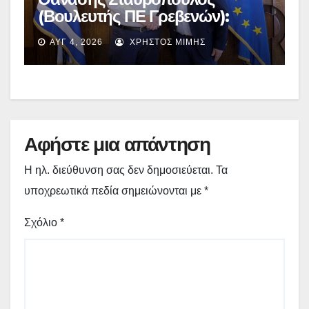
(Βουλευτής ΠΕ Γρεβενών):
Έκτακτη χρηματοδότηση
ΑΥΓ 4, 2026
ΧΡΉΣΤΟΣ ΜΊΜΗΣ
400.000€ για επιπλέον
εργασίες στο Δημοτικό Στάδιο
Γρεβενών «Μίλτος Τεντόγλου»
Αφήστε μια απάντηση
Η ηλ. διεύθυνση σας δεν δημοσιεύεται.
Τα
υποχρεωτικά πεδία σημειώνονται με
*
Σχόλιο
*