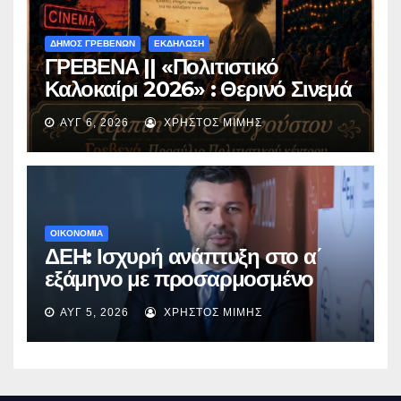
ΔΗΜΟΣ ΓΡΕΒΕΝΩΝ
ΕΚΔΗΛΩΣΗ
ΓΡΕΒΕΝΑ || «Πολιτιστικό
Καλοκαίρι 2026» : Θερινό Σινεμά
με την βραβευμένη ταινία
ΑΥΓ 6, 2026
ΧΡΉΣΤΟΣ ΜΊΜΗΣ
«Μικρές Ανάσες».
ΟΙΚΟΝΟΜΙΑ
ΔΕΗ: Ισχυρή ανάπτυξη στο α΄
εξάμηνο με προσαρμοσμένο
EBITDA στα €1,2 δισ.
ΑΥΓ 5, 2026
ΧΡΉΣΤΟΣ ΜΊΜΗΣ