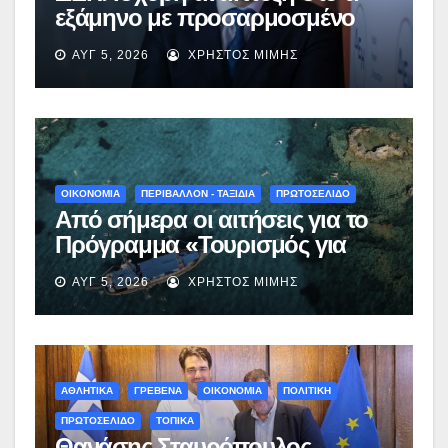
εξάμηνο με προσαρμοσμένο
EBITDA στα €1,2 δισ.
ΑΥΓ 5, 2026
ΧΡΉΣΤΟΣ ΜΊΜΗΣ
ΟΙΚΟΝΟΜΙΑ
ΠΕΡΙΒΑΛΛΟΝ - ΤΑΞΙΔΙΑ
ΠΡΩΤΟΣΕΛΙΔΟ
Από σήμερα οι αιτήσεις για το
Πρόγραμμα «Τουρισμός για
Όλους 2026-2027» – Πότε λήγει
ΑΥΓ 5, 2026
ΧΡΉΣΤΟΣ ΜΊΜΗΣ
η προσθεσμία
ΑΘΛΗΤΙΚΑ
ΓΡΕΒΕΝΑ
ΟΙΚΟΝΟΜΙΑ
ΠΟΛΙΤΙΚΗ
ΠΡΩΤΟΣΕΛΙΔΟ
ΤΟΠΙΚΑ
Θανάσης Σταυρόπουλος