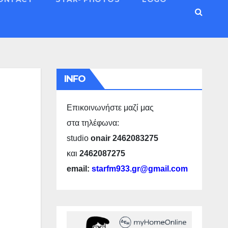
INFO
Επικοινωνήστε μαζί μας
στα τηλέφωνα:
studio
onair 2462083275
και
2462087275
email:
starfm933.gr@gmail.com