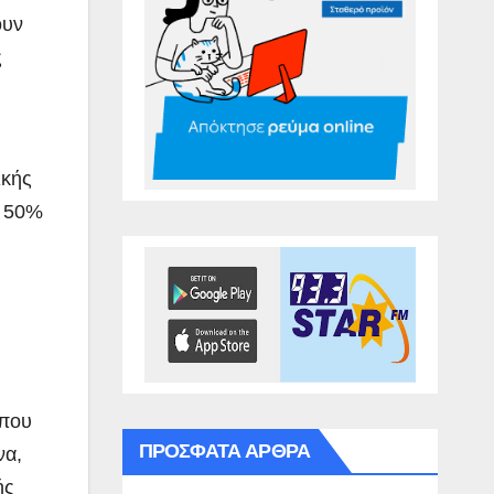
ουν
ς
ικής
ο 50%
 που
ΠΡΌΣΦΑΤΑ ΆΡΘΡΑ
να,
ής