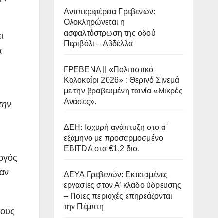
Αντιπεριφέρεια Γρεβενών:
Ολοκληρώνεται η
ασφαλτόστρωση της οδού
ι
Περιβόλι – Αβδέλλα
α
ΓΡΕΒΕΝΑ || «Πολιτιστικό
Καλοκαίρι 2026» : Θερινό Σινεμά
με την βραβευμένη ταινία «Μικρές
Ανάσες».
την
ΔΕΗ: Ισχυρή ανάπτυξη στο α΄
εξάμηνο με προσαρμοσμένο
EBITDA στα €1,2 δισ.
υργός
σαν
ΔΕΥΑ Γρεβενών: Εκτεταμένες
εργασίες στον Α’ κλάδο ύδρευσης
– Ποιες περιοχές επηρεάζονται
την Πέμπτη
τους