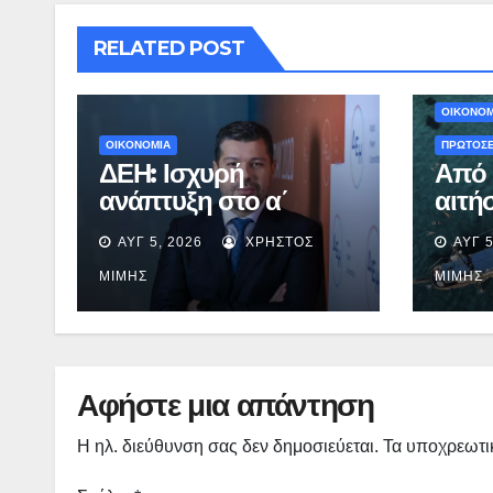
RELATED POST
ΟΙΚΟΝΟΜ
ΟΙΚΟΝΟΜΙΑ
ΠΡΩΤΟΣ
ΔΕΗ: Ισχυρή
Από 
ανάπτυξη στο α΄
αιτήσ
εξάμηνο με
Πρό
ΑΥΓ 5, 2026
ΧΡΉΣΤΟΣ
ΑΥΓ 5
προσαρμοσμένο
«Του
EBITDA στα €1,2 δισ.
2026
ΜΊΜΗΣ
ΜΊΜΗΣ
λήγε
Αφήστε μια απάντηση
Η ηλ. διεύθυνση σας δεν δημοσιεύεται.
Τα υποχρεωτι