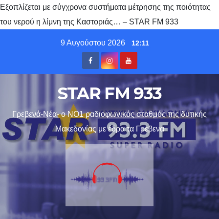
Εξοπλίζεται με σύγχρονα συστήματα μέτρησης της ποιότητας
του νερού η λίμνη της Καστοριάς… – STAR FM 933
Skip
9 Αυγούστου 2026
12:11
to
content
STAR FM 933
Γρεβενά-Νέα- ο ΝΟ1 ραδιοφωνικός σταθμός της δυτικής
Μακεδονίας με έδρα τα Γρεβενα