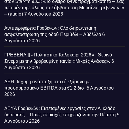
στον Star-fm 93.3: «Το όνειρο έγινε πραγματικότητα – Σας
περιμένουμε όλους το Σάββατο στη Μυρσίνα Γρεβενών !»
– (audio)
7 Αυγούστου 2026
Αντιπεριφέρεια Γρεβενών: Ολοκληρώνεται η
ασφαλτόστρωση της οδού Περιβόλι – Αβδέλλα
6
Αυγούστου 2026
ΓΡΕΒΕΝΑ || «Πολιτιστικό Καλοκαίρι 2026» : Θερινό
Σινεμά με την βραβευμένη ταινία «Μικρές Ανάσες».
6
Αυγούστου 2026
ΔΕΗ: Ισχυρή ανάπτυξη στο α΄ εξάμηνο με
προσαρμοσμένο EBITDA στα €1,2 δισ.
5 Αυγούστου
2026
ΔΕΥΑ Γρεβενών: Εκτεταμένες εργασίες στον Α’ κλάδο
ύδρευσης – Ποιες περιοχές επηρεάζονται την Πέμπτη
5
Αυγούστου 2026