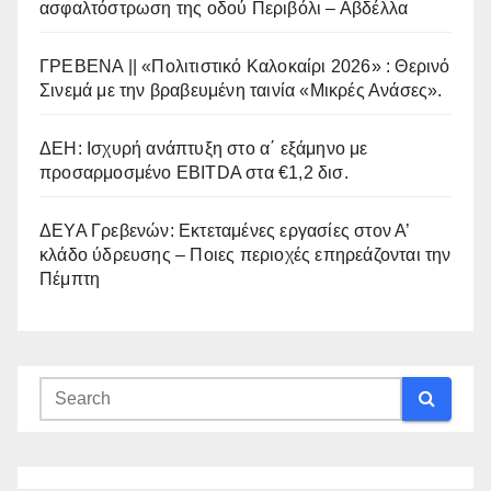
ασφαλτόστρωση της οδού Περιβόλι – Αβδέλλα
ΓΡΕΒΕΝΑ || «Πολιτιστικό Καλοκαίρι 2026» : Θερινό
Σινεμά με την βραβευμένη ταινία «Μικρές Ανάσες».
ΔΕΗ: Ισχυρή ανάπτυξη στο α΄ εξάμηνο με
προσαρμοσμένο EBITDA στα €1,2 δισ.
ΔΕΥΑ Γρεβενών: Εκτεταμένες εργασίες στον Α’
κλάδο ύδρευσης – Ποιες περιοχές επηρεάζονται την
Πέμπτη