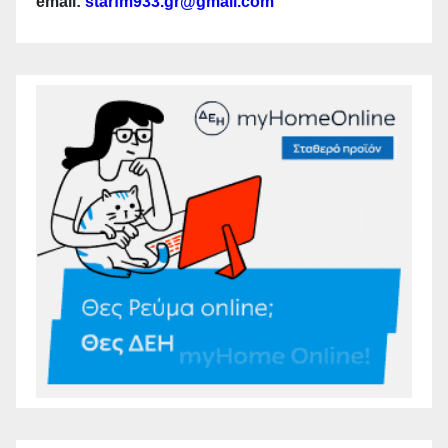
email:
starfm933.gr@gmail.com