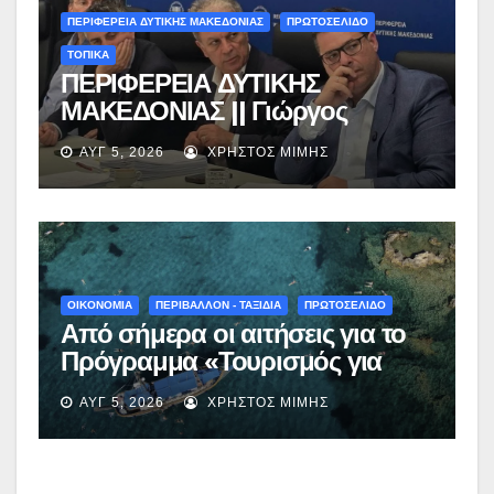
ΠΕΡΙΦΕΡΕΙΑ ΔΥΤΙΚΗΣ ΜΑΚΕΔΟΝΙΑΣ
ΠΡΩΤΟΣΕΛΙΔΟ
ΤΟΠΙΚΑ
ΠΕΡΙΦΕΡΕΙΑ ΔΥΤΙΚΗΣ
ΜΑΚΕΔΟΝΙΑΣ || Γιώργος
Αμανατίδης για Φράγμα
ΑΥΓ 5, 2026
ΧΡΉΣΤΟΣ ΜΊΜΗΣ
Νεστορίου: «Η δέσμευσή μας
γίνεται πράξη με εξασφαλισμένη
χρηματοδότηση»
ΟΙΚΟΝΟΜΙΑ
ΠΕΡΙΒΑΛΛΟΝ - ΤΑΞΙΔΙΑ
ΠΡΩΤΟΣΕΛΙΔΟ
Από σήμερα οι αιτήσεις για το
Πρόγραμμα «Τουρισμός για
Όλους 2026-2027» – Πότε λήγει
ΑΥΓ 5, 2026
ΧΡΉΣΤΟΣ ΜΊΜΗΣ
η προσθεσμία