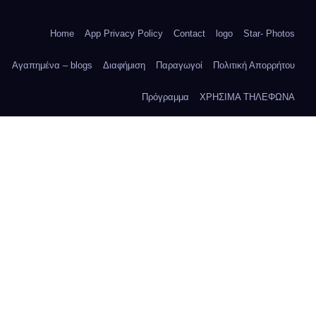
Home
App Privacy Policy
Contact
logo
Star- Photos
Αγαπημένα – blogs
Διαφήμιση
Παραγωγοί
Πολιτική Απορρήτου
Πρόγραμμα
ΧΡΗΣΙΜΑ ΤΗΛΕΦΩΝΑ