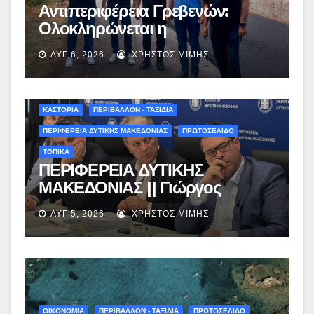
Αντιπεριφέρεια Γρεβενών:
Ολοκληρώνεται η
ασφαλτόστρωση της οδού
ΑΥΓ 6, 2026
ΧΡΉΣΤΟΣ ΜΊΜΗΣ
Περιβόλι – Αβδέλλα
ΚΑΣΤΟΡΙΑ
ΠΕΡΙΒΑΛΛΟΝ - ΤΑΞΙΔΙΑ
ΠΕΡΙΦΕΡΕΙΑ ΔΥΤΙΚΗΣ ΜΑΚΕΔΟΝΙΑΣ
ΠΡΩΤΟΣΕΛΙΔΟ
ΤΟΠΙΚΑ
ΠΕΡΙΦΕΡΕΙΑ ΔΥΤΙΚΗΣ
ΜΑΚΕΔΟΝΙΑΣ || Γιώργος
Αμανατίδης για Φράγμα
ΑΥΓ 5, 2026
ΧΡΉΣΤΟΣ ΜΊΜΗΣ
Νεστορίου: «Η δέσμευσή μας
γίνεται πράξη με εξασφαλισμένη
χρηματοδότηση»
ΟΙΚΟΝΟΜΙΑ
ΠΕΡΙΒΑΛΛΟΝ - ΤΑΞΙΔΙΑ
ΠΡΩΤΟΣΕΛΙΔΟ