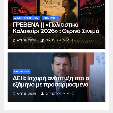
ΔΗΜΟΣ ΓΡΕΒΕΝΩΝ
ΕΚΔΗΛΩΣΗ
ΓΡΕΒΕΝΑ || «Πολιτιστικό
Καλοκαίρι 2026» : Θερινό Σινεμά
με την βραβευμένη ταινία
ΑΥΓ 6, 2026
ΧΡΉΣΤΟΣ ΜΊΜΗΣ
«Μικρές Ανάσες».
ΟΙΚΟΝΟΜΙΑ
ΔΕΗ: Ισχυρή ανάπτυξη στο α΄
εξάμηνο με προσαρμοσμένο
EBITDA στα €1,2 δισ.
ΑΥΓ 5, 2026
ΧΡΉΣΤΟΣ ΜΊΜΗΣ