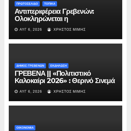
ΠΡΩΤΟΣΕΛΙΔΟ
ΤΟΠΙΚΑ
Αντιπεριφέρεια Γρεβενών:
Ολοκληρώνεται η
ασφαλτόστρωση της οδού
ΑΥΓ 6, 2026
ΧΡΉΣΤΟΣ ΜΊΜΗΣ
Περιβόλι – Αβδέλλα
ΔΗΜΟΣ ΓΡΕΒΕΝΩΝ
ΕΚΔΗΛΩΣΗ
ΓΡΕΒΕΝΑ || «Πολιτιστικό
Καλοκαίρι 2026» : Θερινό Σινεμά
με την βραβευμένη ταινία
ΑΥΓ 6, 2026
ΧΡΉΣΤΟΣ ΜΊΜΗΣ
«Μικρές Ανάσες».
ΟΙΚΟΝΟΜΙΑ