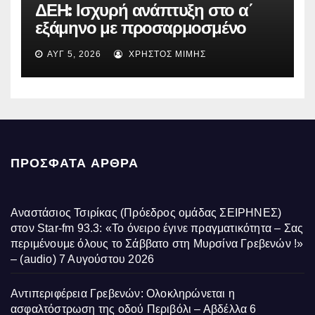
ΔΕΗ: Ισχυρή ανάπτυξη στο α΄
εξάμηνο με προσαρμοσμένο
EBITDA στα €1,2 δισ.
ΑΥΓ 5, 2026
ΧΡΉΣΤΟΣ ΜΊΜΗΣ
ΠΡΌΣΦΑΤΑ ΆΡΘΡΑ
Αναστάσιος Τσιρίκας (Πρόεδρος ομάδας ΣΕΙΡΗΝΕΣ)
στον Star-fm 93.3: «Το όνειρο έγινε πραγματικότητα – Σας
περιμένουμε όλους το Σάββατο στη Μυρσίνα Γρεβενών !»
– (audio)
7 Αυγούστου 2026
Αντιπεριφέρεια Γρεβενών: Ολοκληρώνεται η
ασφαλτόστρωση της οδού Περιβόλι – Αβδέλλα
6