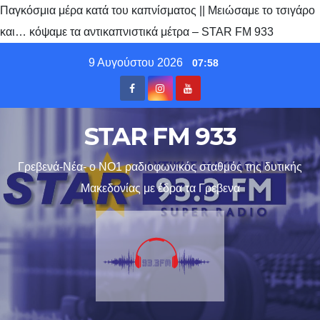
Παγκόσμια μέρα κατά του καπνίσματος || Μειώσαμε το τσιγάρο
και… κόψαμε τα αντικαπνιστικά μέτρα – STAR FM 933
Skip
9 Αυγούστου 2026
07:58
to
content
STAR FM 933
Γρεβενά-Νέα- ο ΝΟ1 ραδιοφωνικός σταθμός της δυτικής
Μακεδονίας με έδρα τα Γρεβενα