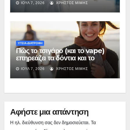
ΙΟΎΛ 7, 2026
ΧΡΉΣΤΟΣ ΜΊΜΗΣ
στα Βαρέα και Ανθυγιεινά
ΥΓΕΙΑ-ΔΙΑΤΡΟΦΗ
Πώς το τσιγάρο (και το vape)
επηρεάζει τα δόντια και το
στόμα
ΙΟΎΛ 7, 2026
ΧΡΉΣΤΟΣ ΜΊΜΗΣ
Αφήστε μια απάντηση
Η ηλ. διεύθυνση σας δεν δημοσιεύεται.
Τα