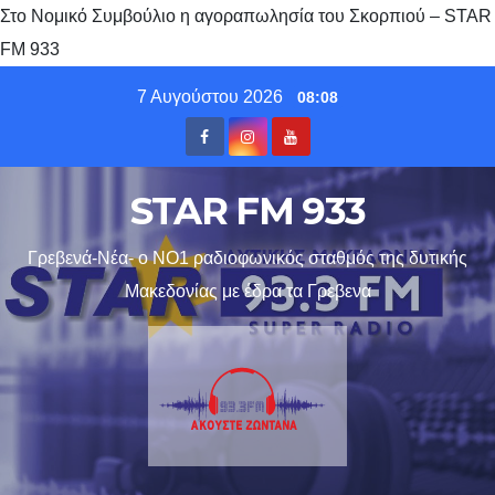
Στο Νομικό Συμβούλιο η αγοραπωλησία του Σκορπιού – STAR
FM 933
Skip
7 Αυγούστου 2026
08:08
to
content
STAR FM 933
Γρεβενά-Νέα- ο ΝΟ1 ραδιοφωνικός σταθμός της δυτικής
Μακεδονίας με έδρα τα Γρεβενα