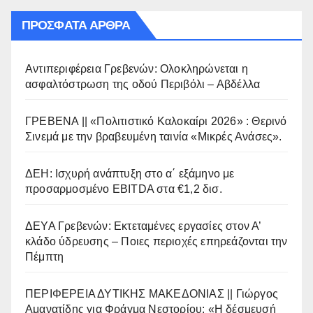
ΠΡΌΣΦΑΤΑ ΆΡΘΡΑ
Αντιπεριφέρεια Γρεβενών: Ολοκληρώνεται η
ασφαλτόστρωση της οδού Περιβόλι – Αβδέλλα
ΓΡΕΒΕΝΑ || «Πολιτιστικό Καλοκαίρι 2026» : Θερινό
Σινεμά με την βραβευμένη ταινία «Μικρές Ανάσες».
ΔΕΗ: Ισχυρή ανάπτυξη στο α΄ εξάμηνο με
προσαρμοσμένο EBITDA στα €1,2 δισ.
ΔΕΥΑ Γρεβενών: Εκτεταμένες εργασίες στον Α’
κλάδο ύδρευσης – Ποιες περιοχές επηρεάζονται την
Πέμπτη
ΠΕΡΙΦΕΡΕΙΑ ΔΥΤΙΚΗΣ ΜΑΚΕΔΟΝΙΑΣ || Γιώργος
Αμανατίδης για Φράγμα Νεστορίου: «Η δέσμευσή