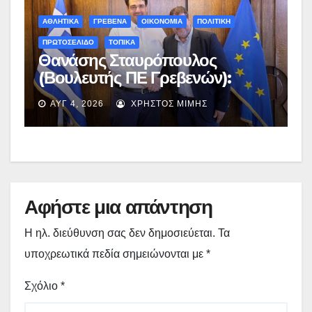
ΑΘΛΗΤΙΚΑ
ΓΡΕΒΕΝΑ
ΟΙΚΟΝΟΜΙΑ
ΠΟΛΙΤΙΚΗ
ΠΡΩΤΟΣΕΛΙΔΟ
ΤΟΠΙΚΑ
Θανάσης Σταυρόπουλος
(Βουλευτής ΠΕ Γρεβενών):
Έκτακτη χρηματοδότηση
ΑΥΓ 4, 2026
ΧΡΉΣΤΟΣ ΜΊΜΗΣ
400.000€ για επιπλέον
εργασίες στο Δημοτικό Στάδιο
Γρεβενών «Μίλτος Τεντόγλου»
Αφήστε μια απάντηση
Η ηλ. διεύθυνση σας δεν δημοσιεύεται.
Τα
υποχρεωτικά πεδία σημειώνονται με
*
Σχόλιο
*