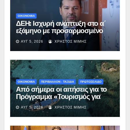
ΟΙΚΟΝΟΜΙΑ
ΔΕΗ: Ισχυρή ανάπτυξη στο α΄
εξάμηνο με προσαρμοσμένο
EBITDA στα €1,2 δισ.
ΑΥΓ 5, 2026
ΧΡΉΣΤΟΣ ΜΊΜΗΣ
ΟΙΚΟΝΟΜΙΑ
ΠΕΡΙΒΑΛΛΟΝ - ΤΑΞΙΔΙΑ
ΠΡΩΤΟΣΕΛΙΔΟ
Από σήμερα οι αιτήσεις για το
Πρόγραμμα «Τουρισμός για
Όλους 2026-2027» – Πότε λήγει
ΑΥΓ 5, 2026
ΧΡΉΣΤΟΣ ΜΊΜΗΣ
η προσθεσμία