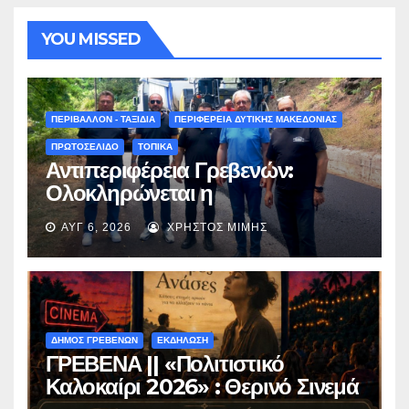
YOU MISSED
ΠΕΡΙΒΑΛΛΟΝ - ΤΑΞΙΔΙΑ
ΠΕΡΙΦΕΡΕΙΑ ΔΥΤΙΚΗΣ ΜΑΚΕΔΟΝΙΑΣ
ΠΡΩΤΟΣΕΛΙΔΟ
ΤΟΠΙΚΑ
Αντιπεριφέρεια Γρεβενών:
Ολοκληρώνεται η
ασφαλτόστρωση της οδού
ΑΥΓ 6, 2026
ΧΡΉΣΤΟΣ ΜΊΜΗΣ
Περιβόλι – Αβδέλλα
ΔΗΜΟΣ ΓΡΕΒΕΝΩΝ
ΕΚΔΗΛΩΣΗ
ΓΡΕΒΕΝΑ || «Πολιτιστικό
Καλοκαίρι 2026» : Θερινό Σινεμά