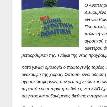
Ο Αναπληρω
Διευρυμένο 
«Η νέα Κοι
Προοπτικές
πολιτική γι
αγροτικού ε
αφετέρου ότ
μεταρρύθμισή της, ενόψει της νέας προγραμμ
Κατά γενική ομολογία ο πρωτογενής τομέας δι
ανάκαμψη της χώρας. Ωστόσο, είναι αδήριτη
αγροτικών φορέων, των γεωτεχνικών και των 
περισσότερο απαραίτητοι διότι η νέα ΚΑΠ έχ
άτεγκτος και αυξανόμενος διεθνής ανταγωνισ