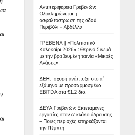
κή
Αντιπεριφέρεια Γρεβενών:
για
Ολοκληρώνεται η
ασφαλτόστρωση της οδού
Περιβόλι – Αβδέλλα
αι
ΓΡΕΒΕΝΑ || «Πολιτιστικό
Καλοκαίρι 2026» : Θερινό Σινεμά
με την βραβευμένη ταινία «Μικρές
Ανάσες».
ΔΕΗ: Ισχυρή ανάπτυξη στο α΄
εξάμηνο με προσαρμοσμένο
EBITDA στα €1,2 δισ.
ων
ΔΕΥΑ Γρεβενών: Εκτεταμένες
εργασίες στον Α’ κλάδο ύδρευσης
αι
– Ποιες περιοχές επηρεάζονται
την Πέμπτη