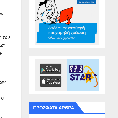
μα
-
η του
και
ν
των
 ο
ΠΡΌΣΦΑΤΑ ΆΡΘΡΑ