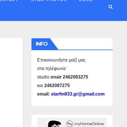
INFO
Επικοινωνήστε μαζί μας
στα τηλέφωνα:
studio
onair 2462083275
και
2462087275
email:
starfm933.gr@gmail.com