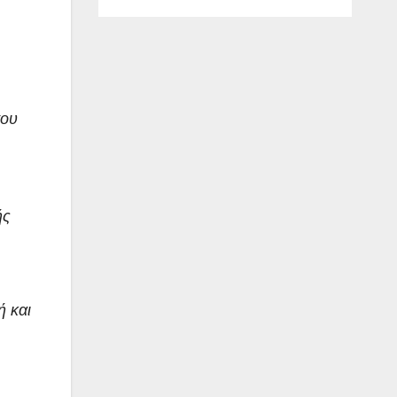
του
ής
ή και