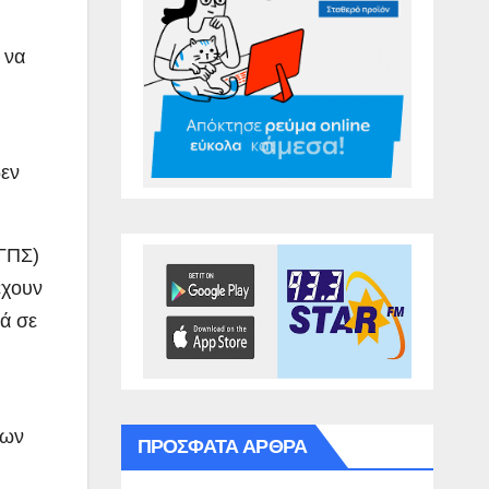
 να
δεν
ΓΓΠΣ)
έχουν
ά σε
ίων
ΠΡΌΣΦΑΤΑ ΆΡΘΡΑ