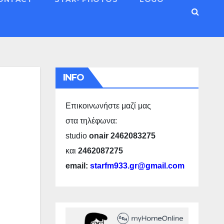
INFO
Επικοινωνήστε μαζί μας
στα τηλέφωνα:
studio
onair 2462083275
και
2462087275
email:
starfm933.gr@gmail.com