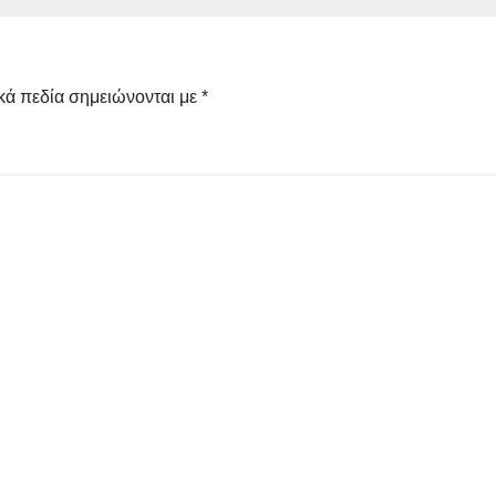
Δημοτικό Στάδιο
Γρεβενών «Μίλτος
Τεντόγλου»
κά πεδία σημειώνονται με
*