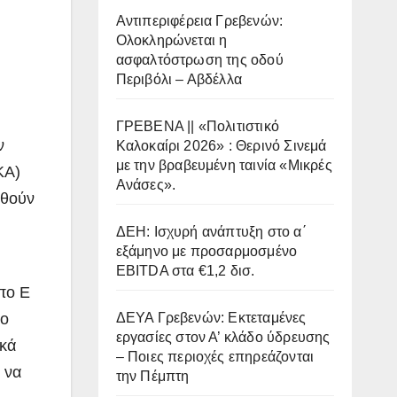
Αντιπεριφέρεια Γρεβενών:
Ολοκληρώνεται η
ασφαλτόστρωση της οδού
Περιβόλι – Αβδέλλα
ΓΡΕΒΕΝΑ || «Πολιτιστικό
ν
Καλοκαίρι 2026» : Θερινό Σινεμά
με την βραβευμένη ταινία «Μικρές
ΚΑ)
Ανάσες».
ηθούν
ΔΕΗ: Ισχυρή ανάπτυξη στο α΄
εξάμηνο με προσαρμοσμένο
EBITDA στα €1,2 δισ.
πο Ε
το
ΔΕΥΑ Γρεβενών: Εκτεταμένες
εργασίες στον Α’ κλάδο ύδρευσης
ικά
– Ποιες περιοχές επηρεάζονται
 να
την Πέμπτη