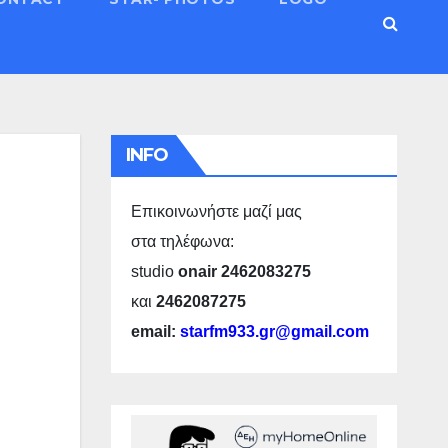
INFO
Επικοινωνήστε μαζί μας
στα τηλέφωνα:
studio
onair 2462083275
και
2462087275
email:
starfm933.gr@gmail.com