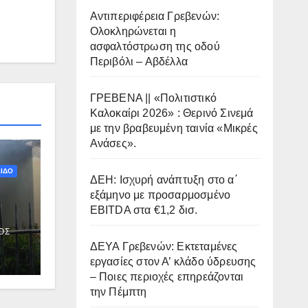
Αντιπεριφέρεια Γρεβενών:
Ολοκληρώνεται η
ασφαλτόστρωση της οδού
Περιβόλι – Αβδέλλα
ΓΡΕΒΕΝΑ || «Πολιτιστικό
Καλοκαίρι 2026» : Θερινό Σινεμά
με την βραβευμένη ταινία «Μικρές
Ανάσες».
ΙΔΟ
ΔΕΗ: Ισχυρή ανάπτυξη στο α΄
εξάμηνο με προσαρμοσμένο
EBITDA στα €1,2 δισ.
ΟΣ
ΔΕΥΑ Γρεβενών: Εκτεταμένες
εργασίες στον Α’ κλάδο ύδρευσης
– Ποιες περιοχές επηρεάζονται
την Πέμπτη