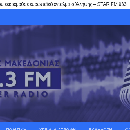
ίου εκκρεμούσε ευρωπαϊκό ένταλμα σύλληψης – STAR FM 933
ΠΟΛΙΤΙΚΗ
ΥΓΕΙΑ-ΔΙΑΤΡΟΦΗ
ΕΚΔΗΛΩΣΗ
C