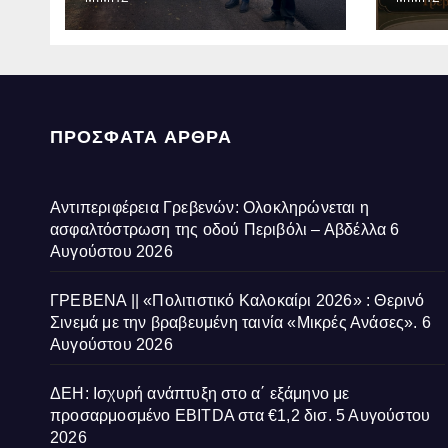
οδού Περιβόλι –
ταιν
Αβδέλλα
Ανάσ
ΠΡΌΣΦΑΤΑ ΆΡΘΡΑ
Αντιπεριφέρεια Γρεβενών: Ολοκληρώνεται η
ασφαλτόστρωση της οδού Περιβόλι – Αβδέλλα
6
Αυγούστου 2026
ΓΡΕΒΕΝΑ || «Πολιτιστικό Καλοκαίρι 2026» : Θερινό
Σινεμά με την βραβευμένη ταινία «Μικρές Ανάσες».
6
Αυγούστου 2026
ΔΕΗ: Ισχυρή ανάπτυξη στο α΄ εξάμηνο με
προσαρμοσμένο EBITDA στα €1,2 δισ.
5 Αυγούστου
2026