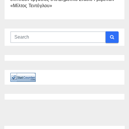
«Μίλτος Τεντόγλου»