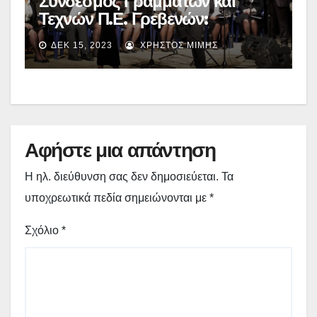
Σύνδεσμος Γραμμάτων και
Τεχνών Π.Ε. Γρεβενών:
Μουσικοθεατρική παράσταση
ΔΕΚ 15, 2023
ΧΡΉΣΤΟΣ ΜΊΜΗΣ
«Της Αγάπης» – (εικόνες)
Αφήστε μια απάντηση
Η ηλ. διεύθυνση σας δεν δημοσιεύεται.
Τα
υποχρεωτικά πεδία σημειώνονται με
*
Σχόλιο
*