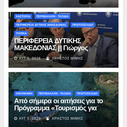
επηρεάζονται την Πέμπτη
ΚΑΣΤΟΡΙΑ
ΠΕΡΙΒΑΛΛΟΝ - ΤΑΞΙΔΙΑ
ΠΕΡΙΦΕΡΕΙΑ ΔΥΤΙΚΗΣ ΜΑΚΕΔΟΝΙΑΣ
ΠΡΩΤΟΣΕΛΙΔΟ
ΤΟΠΙΚΑ
ΠΕΡΙΦΕΡΕΙΑ ΔΥΤΙΚΗΣ
ΜΑΚΕΔΟΝΙΑΣ || Γιώργος
Αμανατίδης για Φράγμα
ΑΥΓ 5, 2026
ΧΡΉΣΤΟΣ ΜΊΜΗΣ
Νεστορίου: «Η δέσμευσή μας
γίνεται πράξη με εξασφαλισμένη
χρηματοδότηση»
ΟΙΚΟΝΟΜΙΑ
ΠΕΡΙΒΑΛΛΟΝ - ΤΑΞΙΔΙΑ
ΠΡΩΤΟΣΕΛΙΔΟ
Από σήμερα οι αιτήσεις για το
Πρόγραμμα «Τουρισμός για
Όλους 2026-2027» – Πότε λήγει
ΑΥΓ 5, 2026
ΧΡΉΣΤΟΣ ΜΊΜΗΣ
η προσθεσμία