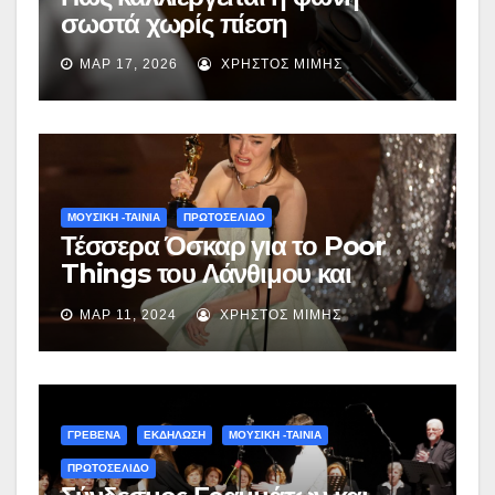
σωστά χωρίς πίεση
ΜΑΡ 17, 2026
ΧΡΉΣΤΟΣ ΜΊΜΗΣ
ΜΟΥΣΙΚΗ -ΤΑΙΝΙΑ
ΠΡΩΤΟΣΕΛΙΔΟ
Τέσσερα Όσκαρ για το Poor
Things του Λάνθιμου και
μεγάλος νικητής το Οπενχάιμερ
ΜΑΡ 11, 2024
ΧΡΉΣΤΟΣ ΜΊΜΗΣ
– Όλα όσα συνέβησαν
ΓΡΕΒΕΝΑ
ΕΚΔΗΛΩΣΗ
ΜΟΥΣΙΚΗ -ΤΑΙΝΙΑ
ΠΡΩΤΟΣΕΛΙΔΟ