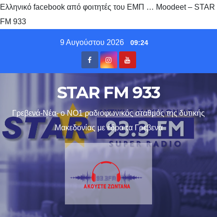
Ελληνικό facebook από φοιτητές του ΕΜΠ … Moodeet – STAR
FM 933
Skip
9 Αυγούστου 2026
09:24
to
content
STAR FM 933
Γρεβενά-Νέα- ο ΝΟ1 ραδιοφωνικός σταθμός της δυτικής
Μακεδονίας με έδρα τα Γρεβενα