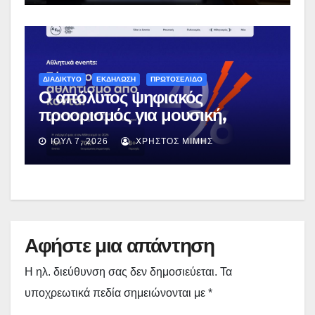
ΔΙΑΔΙΚΤΥΟ
ΕΚΔΗΛΩΣΗ
ΠΡΩΤΟΣΕΛΙΔΟ
Ο απόλυτος ψηφιακός
προορισμός για μουσική,
πολιτισμό και αθλητισμό με την
ΙΟΎΛ 7, 2026
ΧΡΉΣΤΟΣ ΜΊΜΗΣ
ενέργεια της ΔΕΗ
Αφήστε μια απάντηση
Η ηλ. διεύθυνση σας δεν δημοσιεύεται.
Τα
υποχρεωτικά πεδία σημειώνονται με
*