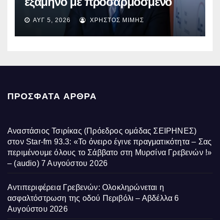
εξάμηνο με προσαρμοσμένο
EBITDA στα €1,2 δισ.
ΑΥΓ 5, 2026
ΧΡΉΣΤΟΣ ΜΊΜΗΣ
ΠΡΌΣΦΑΤΑ ΆΡΘΡΑ
Αναστάσιος Τσιρίκας (Πρόεδρος ομάδας ΣΕΙΡΗΝΕΣ)
στον Star-fm 93.3: «Το όνειρο έγινε πραγματικότητα – Σας
περιμένουμε όλους το Σάββατο στη Μυρσίνα Γρεβενών !»
– (audio)
7 Αυγούστου 2026
Αντιπεριφέρεια Γρεβενών: Ολοκληρώνεται η
ασφαλτόστρωση της οδού Περιβόλι – Αβδέλλα
6
Αυγούστου 2026