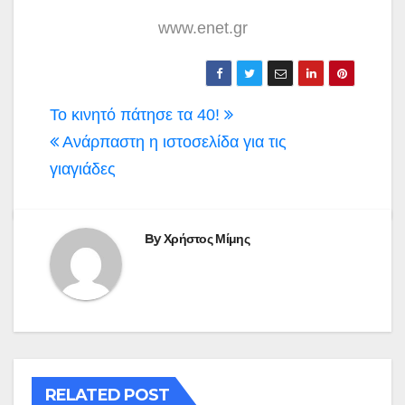
www.enet.gr
Πλοήγηση
Το κινητό πάτησε τα 40!
άρθρων
Ανάρπαστη η ιστοσελίδα για τις
γιαγιάδες
By
Χρήστος Μίμης
RELATED POST