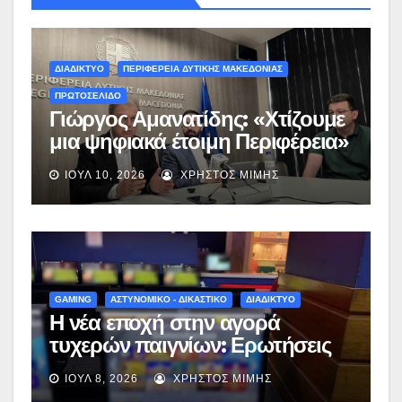
ΔΙΑΔΙΚΤΥΟ
ΠΕΡΙΦΕΡΕΙΑ ΔΥΤΙΚΗΣ ΜΑΚΕΔΟΝΙΑΣ
ΠΡΩΤΟΣΕΛΙΔΟ
Γιώργος Αμανατίδης: «Χτίζουμε
μια ψηφιακά έτοιμη Περιφέρεια»
– Παρουσιάστηκε ο οδικός
ΙΟΎΛ 10, 2026
ΧΡΉΣΤΟΣ ΜΊΜΗΣ
χάρτης για το ψηφιακό μέλλον
της Δυτικής Μακεδονίας –
(video)
GAMING
ΑΣΤΥΝΟΜΙΚΟ - ΔΙΚΑΣΤΙΚΟ
ΔΙΑΔΙΚΤΥΟ
Η νέα εποχή στην αγορά
τυχερών παιγνίων: Ερωτήσεις
και απαντήσεις για το νέο
ΙΟΎΛ 8, 2026
ΧΡΉΣΤΟΣ ΜΊΜΗΣ
νομοσχέδιο