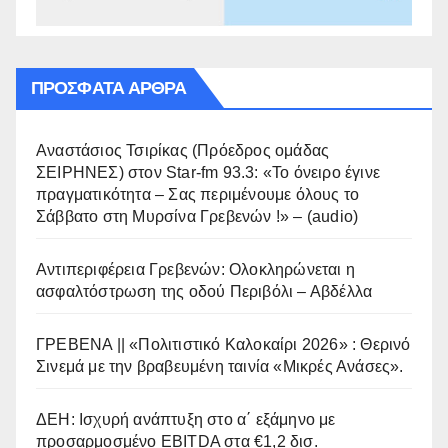
ΠΡΌΣΦΑΤΑ ΆΡΘΡΑ
Αναστάσιος Τσιρίκας (Πρόεδρος ομάδας
ΣΕΙΡΗΝΕΣ) στον Star-fm 93.3: «Το όνειρο έγινε
πραγματικότητα – Σας περιμένουμε όλους το
Σάββατο στη Μυρσίνα Γρεβενών !» – (audio)
Αντιπεριφέρεια Γρεβενών: Ολοκληρώνεται η
ασφαλτόστρωση της οδού Περιβόλι – Αβδέλλα
ΓΡΕΒΕΝΑ || «Πολιτιστικό Καλοκαίρι 2026» : Θερινό
Σινεμά με την βραβευμένη ταινία «Μικρές Ανάσες».
ΔΕΗ: Ισχυρή ανάπτυξη στο α΄ εξάμηνο με
προσαρμοσμένο EBITDA στα €1,2 δισ.