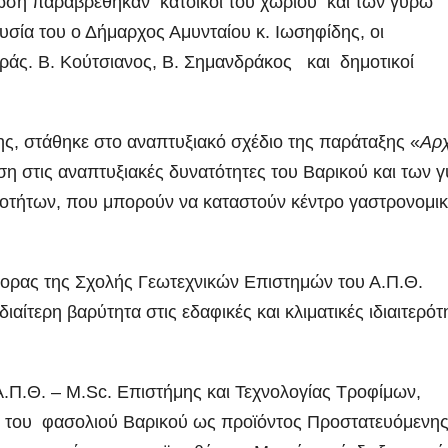
λωση παραβρέθηκαν κάτοικοι του χωριού
και των γύρω
υσία του ο Δήμαρχος Αμυνταίου κ. Ιωσηφίδης, οι
ράς. Β. Κούτσιανος, Β. Σημανδράκος και δημοτικοί
ης, στάθηκε στο αναπτυξιακό σχέδιο της παράταξης «
Αρ
άση στις αναπτυξιακές δυνατότητες του Βαρικού και των 
νοτήτων, που μπορούν να καταστούν κέντρο γαστρονομι
κτορας της Σχολής Γεωτεχνικών Επιστημών του Α.Π.Θ.
ιαίτερη βαρύτητα στις εδαφικές και κλιματικές ιδιαιτερότ
Π.Θ. – M.Sc. Επιστήμης και Τεχνολογίας Τροφίμων,
ύ του φασολιού Βαρικού ως προϊόντος Προστατευόμενη