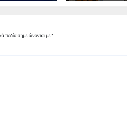
ώσεις της
Αστυνομίας
ιάς – Το απόλυτο
Φλώρινας, ο
Event – 3 Days
Αστυνομικός
nergy» φέρνει το
Διευθυντής Ευστάθ
ον της ενέργειας
ΛΑΓΟΣ – Δείτε ποι
είναι – (Βιογραφικ
κά πεδία σημειώνονται με
*