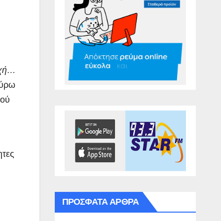
χή…
γύρω
κού
ητες
ΠΡΌΣΦΑΤΑ ΆΡΘΡΑ
ς