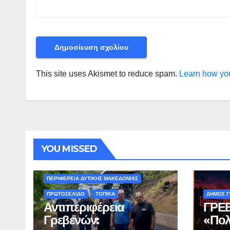
This site uses Akismet to reduce spam.
Learn how you
YOU MISSED
ΠΕΡΙΒΑΛΛΟΝ - ΤΑΞΙΔΙΑ
ΠΕΡΙΦΕΡΕΙΑ ΔΥΤΙΚΗΣ ΜΑΚΕΔΟΝΙΑΣ
ΠΡΩΤΟΣΕΛΙΔΟ
ΤΟΠΙΚΑ
ΔΗΜΟΣ 
Αντιπεριφέρεια
ΓΡΕΒ
Γρεβενών:
«Πολ