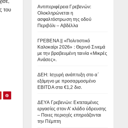
ισε,
Αντιπεριφέρεια Γρεβενών:
ς του
Ολοκληρώνεται η
ασφαλτόστρωση της οδού
Περιβόλι – Αβδέλλα
ΓΡΕΒΕΝΑ || «Πολιτιστικό
Καλοκαίρι 2026» : Θερινό Σινεμά
με την βραβευμένη ταινία «Μικρές
Ανάσες».
ΔΕΗ: Ισχυρή ανάπτυξη στο α΄
εξάμηνο με προσαρμοσμένο
EBITDA στα €1,2 δισ.
ΔΕΥΑ Γρεβενών: Εκτεταμένες
εργασίες στον Α’ κλάδο ύδρευσης
– Ποιες περιοχές επηρεάζονται
την Πέμπτη