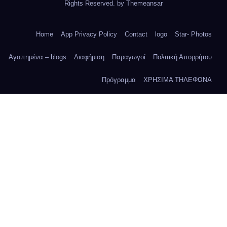
Rights Reserved. by
Themeansar
Home
App Privacy Policy
Contact
logo
Star- Photos
Αγαπημένα – blogs
Διαφήμιση
Παραγωγοί
Πολιτική Απορρήτου
Πρόγραμμα
ΧΡΗΣΙΜΑ ΤΗΛΕΦΩΝΑ