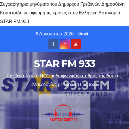
Συγχαρητήρια μηνύματα του Δημάρχου Γρεβενών Δημοσθένη
Κουπτσίδη με αφορμή τις κρίσεις στην Ελληνική Αστυνομία –
STAR FM 933
Skip
6 Αυγούστου 2026
08:48
to
content
STAR FM 933
Γρεβενά-Νέα- ο ΝΟ1 ραδιοφωνικός σταθμός της δυτικής
Μακεδονίας με έδρα τα Γρεβενα