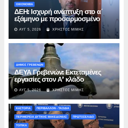
ΟΙΚΟΝΟΜΙΑ
ΔΕΗ: Ισχυρή ανάπτυξη στο α΄
εξάμηνο με προσαρμοσμένο
EBITDA στα €1,2 δισ.
ΑΥΓ 5, 2026
ΧΡΉΣΤΟΣ ΜΊΜΗΣ
ΔΗΜΟΣ ΓΡΕΒΕΝΩΝ
ΔΕΥΑ Γρεβενών: Εκτεταμένες
εργασίες στον Α’ κλάδο
ύδρευσης – Ποιες περιοχές
ΑΥΓ 5, 2026
ΧΡΉΣΤΟΣ ΜΊΜΗΣ
επηρεάζονται την Πέμπτη
ΚΑΣΤΟΡΙΑ
ΠΕΡΙΒΑΛΛΟΝ - ΤΑΞΙΔΙΑ
ΠΕΡΙΦΕΡΕΙΑ ΔΥΤΙΚΗΣ ΜΑΚΕΔΟΝΙΑΣ
ΠΡΩΤΟΣΕΛΙΔΟ
ΤΟΠΙΚΑ