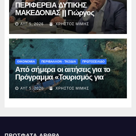
ΠΕΡΙΦΕΡΕΙΑ ΔΥΤΙΚΗΣ
ΜΑΚΕΔΟΝΙΑΣ || Γιώργος
Αμανατίδης για Φράγμα
ΑΥΓ 5, 2026
ΧΡΉΣΤΟΣ ΜΊΜΗΣ
Νεστορίου: «Η δέσμευσή μας
γίνεται πράξη με εξασφαλισμένη
χρηματοδότηση»
ΟΙΚΟΝΟΜΙΑ
ΠΕΡΙΒΑΛΛΟΝ - ΤΑΞΙΔΙΑ
ΠΡΩΤΟΣΕΛΙΔΟ
Από σήμερα οι αιτήσεις για το
Πρόγραμμα «Τουρισμός για
Όλους 2026-2027» – Πότε λήγει
ΑΥΓ 5, 2026
ΧΡΉΣΤΟΣ ΜΊΜΗΣ
η προσθεσμία
ΠΡΌΣΦΑΤΑ ΆΡΘΡΑ