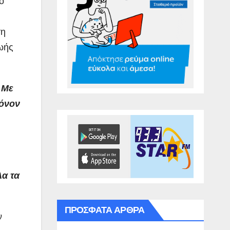
το
τη
ζωής
.
Με
μόνον
λα τα
ΠΡΌΣΦΑΤΑ ΆΡΘΡΑ
ν