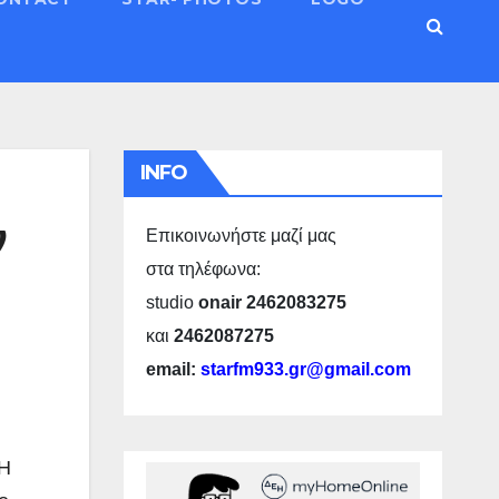
INFO
ν
Επικοινωνήστε μαζί μας
στα τηλέφωνα:
studio
onair 2462083275
και
2462087275
email:
starfm933.gr@gmail.com
Η