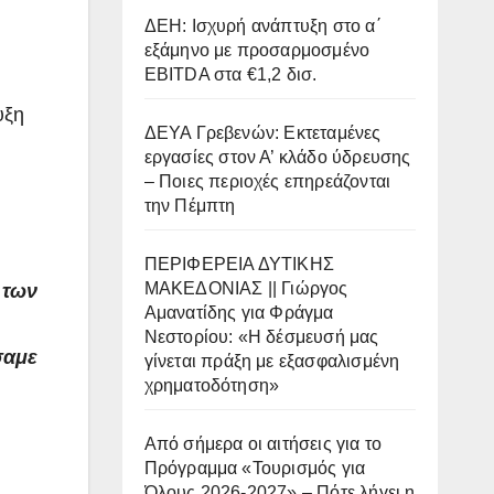
ΔΕΗ: Ισχυρή ανάπτυξη στο α΄
εξάμηνο με προσαρμοσμένο
EBITDA στα €1,2 δισ.
υξη
ΔΕΥΑ Γρεβενών: Εκτεταμένες
εργασίες στον Α’ κλάδο ύδρευσης
– Ποιες περιοχές επηρεάζονται
την Πέμπτη
ΠΕΡΙΦΕΡΕΙΑ ΔΥΤΙΚΗΣ
ΜΑΚΕΔΟΝΙΑΣ || Γιώργος
 των
Αμανατίδης για Φράγμα
Νεστορίου: «Η δέσμευσή μας
σαμε
γίνεται πράξη με εξασφαλισμένη
χρηματοδότηση»
Από σήμερα οι αιτήσεις για το
Πρόγραμμα «Τουρισμός για
Όλους 2026-2027» – Πότε λήγει η