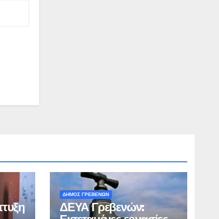
ΔΗΜΟΣ ΓΡΕΒΕΝΩΝ
πτυξη
ΔΕΥΑ Γρεβενών: