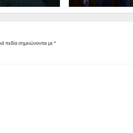
ι η προσθεσμία
400.000€ για
επιπλέον εργασίες
Δημοτικό Στάδιο
Γρεβενών «Μίλτος
Τεντόγλου»
κά πεδία σημειώνονται με
*