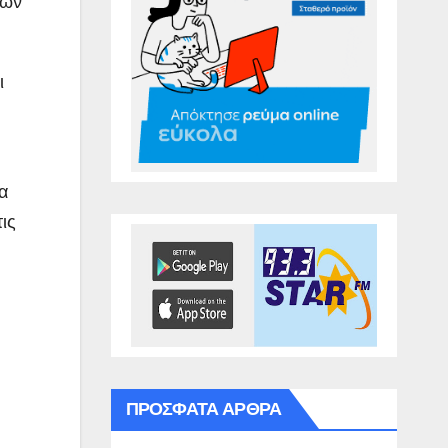
ρων
ι
α
ις
ΠΡΌΣΦΑΤΑ ΆΡΘΡΑ