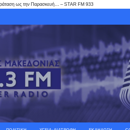
παράταση ως την Παρασκευή… – STAR FM 933
ΠΟΛΙΤΙΚΗ
ΥΓΕΙΑ-ΔΙΑΤΡΟΦΗ
ΕΚΔΗΛΩΣΗ
C