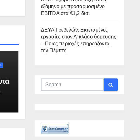
εξάμηνο με προσαρμοσμένο
EBITDA στα €1,2 δισ.
ΔΕΥΑ Γρεβενών: Εκτεταμένες
εργασίες στον Α’ κλάδο ύδρευσης
– Ποιες περιοχές επηρεάζονται
την Πέμπτη
Σ
ντα
κσον
Σ