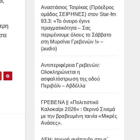
ι,
Αναστάσιος Τσιρίκας (Πρόεδρος
ομάδας ΣΕΙΡΗΝΕΣ) στον Star-fm
93.3: «Το όνειρο έγινε
τερη
πραγματικότητα – Σας
στε
περιμένουμε όλους το Σάββατο
στη Μυρσίνα Γρεβενών !» –
(audio)
Αντιπεριφέρεια Γρεβενών:
Ολοκληρώνεται η
ασφαλτόστρωση της οδού
Περιβόλι – Αβδέλλα
ΓΡΕΒΕΝΑ || «Πολιτιστικό
Καλοκαίρι 2026» : Θερινό Σινεμά
με την βραβευμένη ταινία «Μικρές
Ανάσες».
ΔΕΗ: Ισχυρή ανάπτυξη στο α΄