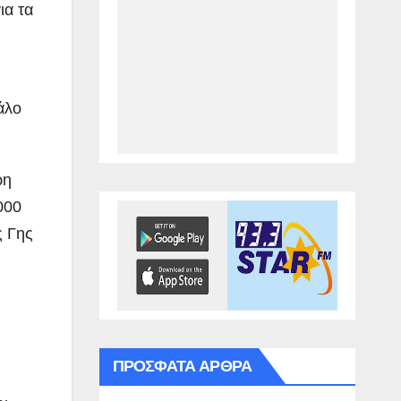
ια τα
άλο
ρη
000
ς Γης
ΠΡΌΣΦΑΤΑ ΆΡΘΡΑ